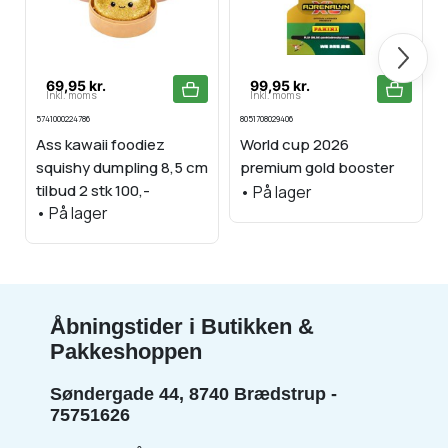
Næste
69,95 kr.
99,95 kr.
Inkl. moms
Inkl. moms
5741000224786
8051708029406
Ass kawaii foodiez
World cup 2026
squishy dumpling 8,5 cm
premium gold booster
tilbud 2 stk 100,-
•
På lager
•
På lager
Åbningstider i Butikken &
Pakkeshoppen
Søndergade 44, 8740 Brædstrup -
75751626