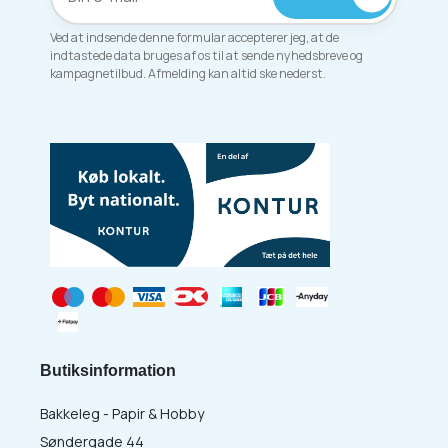
Ved at indsende denne formular accepterer jeg, at de
indtastede data bruges af os til at sende nyhedsbreve og
kampagnetilbud. Afmelding kan altid ske nederst.
Butiksinformation
Bakkeleg - Papir & Hobby
Søndergade 44