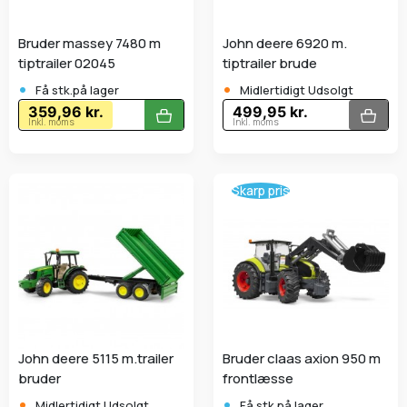
Bruder massey 7480 m
John deere 6920 m.
tiptrailer 02045
tiptrailer brude
•
•
Få stk.på lager
Midlertidigt Udsolgt
359,96 kr.
499,95 kr.
Inkl. moms
Inkl. moms
Skarp pris
John deere 5115 m.trailer
Bruder claas axion 950 m
bruder
frontlæsse
•
•
Midlertidigt Udsolgt
Få stk.på lager