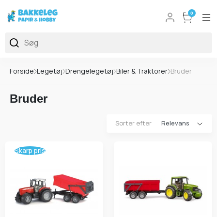
0
Forside
Legetøj
Drengelegetøj
Biler & Traktorer
Bruder
Bruder
Sorter efter
Skarp pris