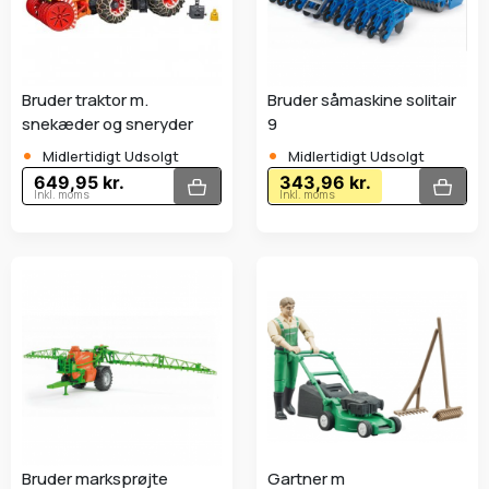
Bruder traktor m.
Bruder såmaskine solitair
snekæder og sneryder
9
•
•
Midlertidigt Udsolgt
Midlertidigt Udsolgt
649,95 kr.
343,96 kr.
Inkl. moms
Inkl. moms
Bruder marksprøjte
Gartner m