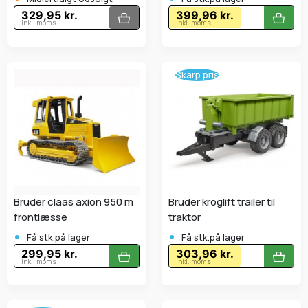
329,95 kr.
399,96 kr.
Inkl. moms
Inkl. moms
Skarp pris
Bruder claas axion 950 m
Bruder kroglift trailer til
frontlæsse
traktor
•
•
Få stk.på lager
Få stk.på lager
299,95 kr.
303,96 kr.
Inkl. moms
Inkl. moms