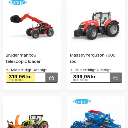
Skarp pris
Bruder manitou
Massey ferguson 7600
telescopic loader
rød
•
•
Midlertidigt Udsolgt
Midlertidigt Udsolgt
319,96 kr.
399,95 kr.
Inkl. moms
Inkl. moms
Skarp pris