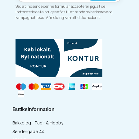
Ved at indsende denne formular accepterer jeg, at de
indtastede data bruges af os til at sende nyhedsbreve og
kampagnetilbud. Afmelding kan altid ske nederst.
Butiksinformation
Bakkeleg - Papir & Hobby
Søndergade 44