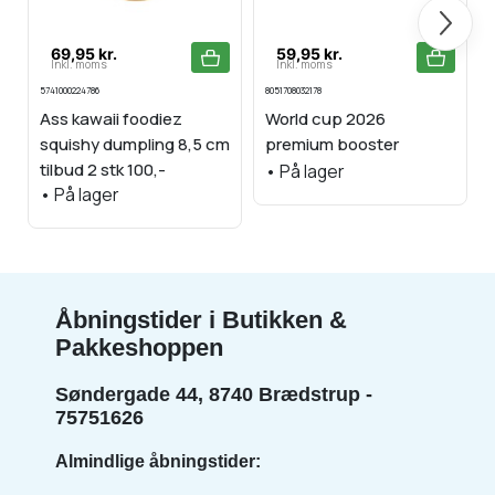
Næste
69,95 kr.
59,95 kr.
Inkl. moms
Inkl. moms
5741000224786
8051708032178
Ass kawaii foodiez
World cup 2026
squishy dumpling 8,5 cm
premium booster
tilbud 2 stk 100,-
•
På lager
•
På lager
Åbningstider i Butikken &
Pakkeshoppen
Søndergade 44, 8740 Brædstrup -
75751626
Almindlige åbningstider: