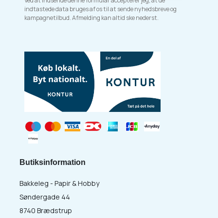
Ved at indsende denne formular accepterer jeg, at de
indtastede data bruges af os til at sende nyhedsbreve og
kampagnetilbud. Afmelding kan altid ske nederst.
Butiksinformation
Bakkeleg - Papir & Hobby
Søndergade 44
8740 Brædstrup