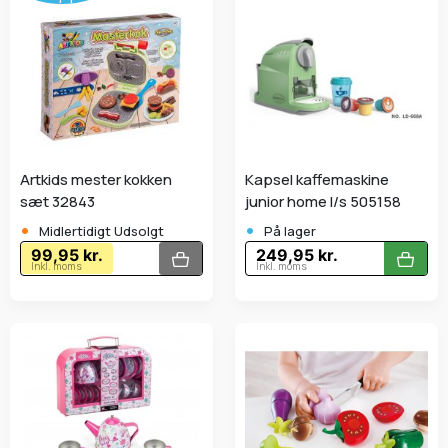
Artkids mester kokken
Kapsel kaffemaskine
sæt 32843
junior home l/s 505158
•
•
Midlertidigt Udsolgt
På lager
99,95 kr.
249,95 kr.
Inkl. moms
Inkl. moms