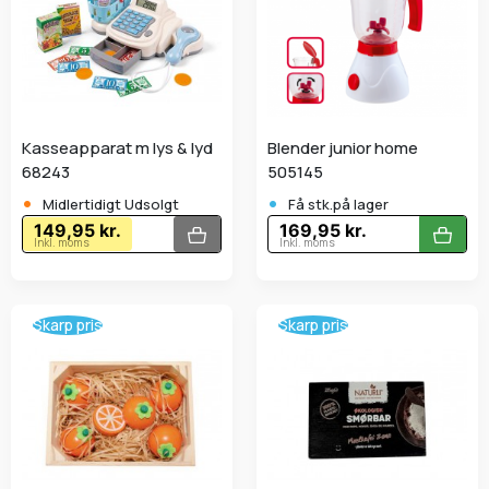
Kasseapparat m lys & lyd
Blender junior home
68243
505145
•
•
Midlertidigt Udsolgt
Få stk.på lager
149,95 kr.
169,95 kr.
Inkl. moms
Inkl. moms
Skarp pris
Skarp pris