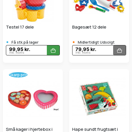
Testel 17 dele
Bagesæt 12 dele
•
•
Få stk.på lager
Midlertidigt Udsolgt
99,95 kr.
79,95 kr.
Inkl. moms
Inkl. moms
Skarp pris
Små kager i hjertebox i
Hape sundt frugtsæt i