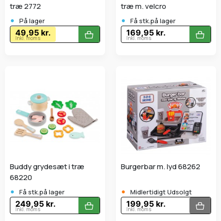
træ 2772
træ m. velcro
•
•
På lager
Få stk.på lager
49,95 kr.
169,95 kr.
Inkl. moms
Inkl. moms
Buddy grydesæt i træ
Burgerbar m. lyd 68262
68220
•
•
Få stk.på lager
Midlertidigt Udsolgt
249,95 kr.
199,95 kr.
Inkl. moms
Inkl. moms