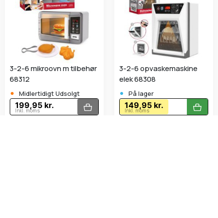
3-2-6 mikroovn m tilbehør
3-2-6 opvaskemaskine
68312
elek 68308
•
•
Midlertidigt Udsolgt
På lager
199,95 kr.
149,95 kr.
Inkl. moms
Inkl. moms
Vise 1 - 36 af 43 varer
Legemad inspirerer børn til kreativ og fantasifuld leg, hvor
de kan efterligne hverdagens måltider og rollelege. Hos
Bakkeleg - Papir og Hobby finder man et udvalg af