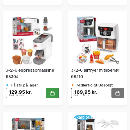
3-2-6 espressomaskine
3-2-6 airfryer m tilbehør
68304
68310
•
•
Få stk.på lager
Midlertidigt Udsolgt
129,95 kr.
169,95 kr.
Inkl. moms
Inkl. moms
Skarp pris