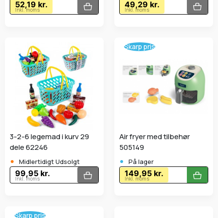
52,19 kr.
49,29 kr.
Inkl. moms
Inkl. moms
Skarp pris
3-2-6 legemad i kurv 29
Air fryer med tilbehør
dele 62246
505149
•
•
Midlertidigt Udsolgt
På lager
99,95 kr.
149,95 kr.
Inkl. moms
Inkl. moms
Skarp pris