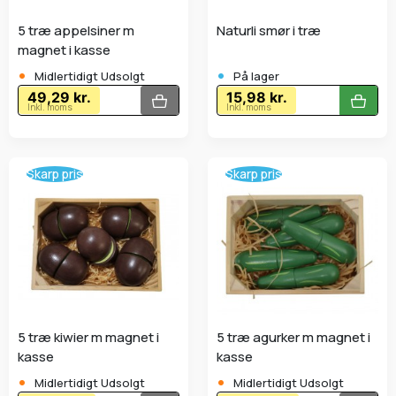
5 træ appelsiner m
Naturli smør i træ
magnet i kasse
•
•
Midlertidigt Udsolgt
På lager
49,29 kr.
15,98 kr.
Inkl. moms
Inkl. moms
Skarp pris
Skarp pris
5 træ kiwier m magnet i
5 træ agurker m magnet i
kasse
kasse
•
•
Midlertidigt Udsolgt
Midlertidigt Udsolgt