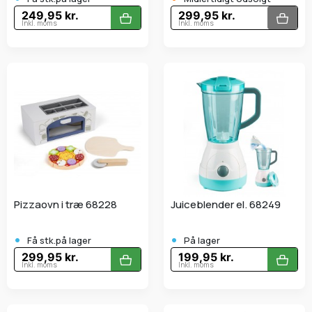
249,95 kr.
299,95 kr.
Inkl. moms
Inkl. moms
Pizzaovn i træ 68228
Juiceblender el. 68249
•
•
Få stk.på lager
På lager
299,95 kr.
199,95 kr.
Inkl. moms
Inkl. moms