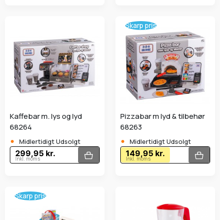
Skarp pris
Kaffebar m. lys og lyd
Pizzabar m lyd & tilbehør
68264
68263
•
•
Midlertidigt Udsolgt
Midlertidigt Udsolgt
299,95 kr.
149,95 kr.
Inkl. moms
Inkl. moms
Skarp pris