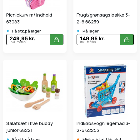
Picnickurv m/ indhold
Frugt/grønsags bakke 3-
63083
2-6 68239
•
•
Få stk.på lager
På lager
249,95 kr.
149,95 kr.
Inkl. moms
Inkl. moms
Salatsæt i træ buddy
Indkøbsvogn legemad 3-
junior 68221
2-6 62253
•
•
Få stk.på lager
Midlertidigt Udsolgt