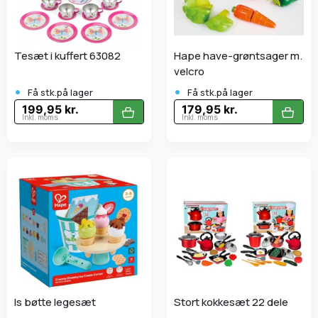
Tesæt i kuffert 63082
Hape have-grøntsager m.
velcro
•
•
Få stk.på lager
Få stk.på lager
199,95 kr.
179,95 kr.
Inkl. moms
Inkl. moms
Is bøtte legesæt
Stort kokkesæt 22 dele