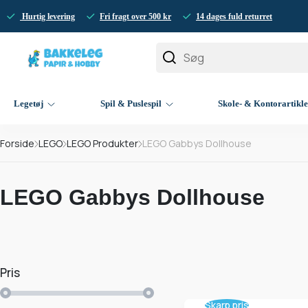
Hurtig levering
Fri fragt over 500 kr
14 dages fuld returret
Legetøj
Spil & Puslespil
Skole- & Kontorartikl
Forside
LEGO
LEGO Produkter
LEGO Gabbys Dollhouse
LEGO Gabbys Dollhouse
Pris
Skarp pris