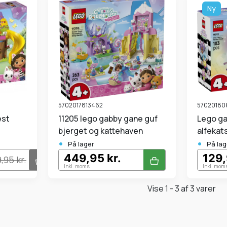
Ny
5702017813462
57020180
est
11205 lego gabby gane guf
Lego gabbys dukkehus
bjerget og kattehaven
alfekat
•
•
På lager
På lag
449,95 kr.
129,
,95 kr.
Inkl. moms
Inkl. mom
Vise 1 - 3 af 3 varer