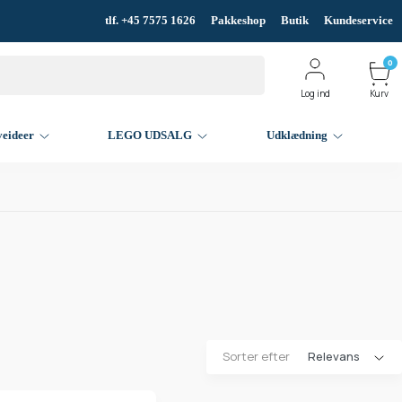
tlf. +45 7575 1626
Pakkeshop
Butik
Kundeservice
0
Log ind
Kurv
veideer
LEGO UDSALG
Udklædning
Sorter efter