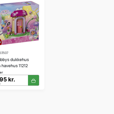
63507
s havehus 11212
er
95 kr.
s