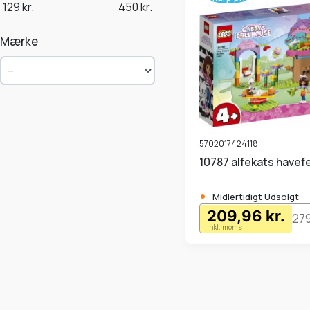
129
kr.
450
kr.
Mærke
5702017424118
10787 alfekats havef
•
Midlertidigt Udsolgt
209,96 kr.
279
Inkl. moms