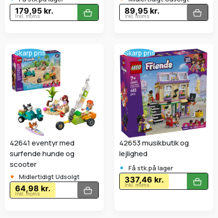
179,95 kr.
89,95 kr.
Inkl. moms
Inkl. moms
Skarp pris
Skarp pris
42641 eventyr med
42653 musikbutik og
surfende hunde og
lejlighed
•
scooter
Få stk.på lager
•
Midlertidigt Udsolgt
337,46 kr.
Inkl. moms
64,98 kr.
Inkl. moms