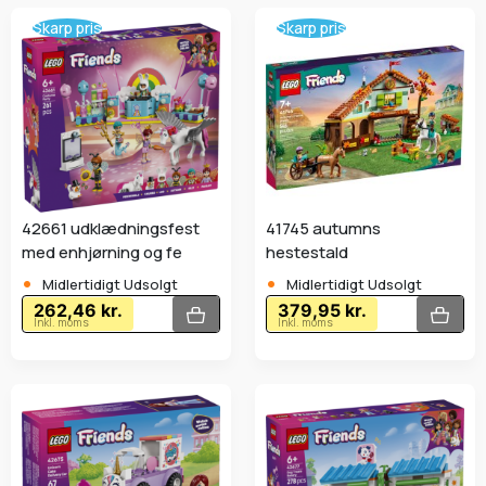
Skarp pris
Skarp pris
42661 udklædningsfest
41745 autumns
med enhjørning og fe
hestestald
•
•
Midlertidigt Udsolgt
Midlertidigt Udsolgt
262,46 kr.
379,95 kr.
Inkl. moms
Inkl. moms