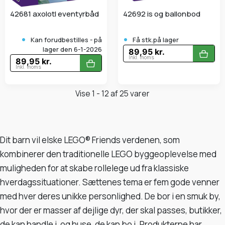
42681 axolotl eventyrbåd
42692 is og ballonbod
•
•
Kan forudbestilles - på
Få stk.på lager
lager den 6-1-2026
89,95 kr.
Inkl. moms
89,95 kr.
Inkl. moms
Vise 1 - 12 af 25 varer
Dit barn vil elske LEGO® Friends verdenen, som
kombinerer den traditionelle LEGO byggeoplevelse med
muligheden for at skabe rollelege ud fra klassiske
hverdagssituationer. Sættenes tema er fem gode venner
med hver deres unikke personlighed. De bor i en smuk by,
hvor der er masser af dejlige dyr, der skal passes, butikker,
de kan handle i, og huse, de kan bo i. Produkterne har