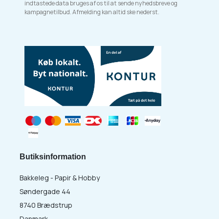
indtastede data bruges af os til at sende nyhedsbreve og
kampagnetilbud. Afmelding kan altid ske nederst.
Butiksinformation
Bakkeleg - Papir & Hobby
Søndergade 44
8740 Brædstrup
Danmark