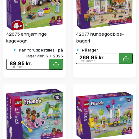
42675 enhjørninge
42677 hundegodbids-
kagevogn
bageri
•
•
Kan forudbestilles - på
På lager
lager den 6-1-2026
269,95 kr.
Inkl. moms
89,95 kr.
Inkl. moms