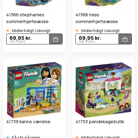
41386 stephanies
41388 mias
sommerhjerteæske
sommerhjerteæske
•
•
Midlertidigt Udsolgt
Midlertidigt Udsolgt
69,95 kr.
69,95 kr.
Inkl. moms
Inkl. moms
41739 lianns værelse
41753 pandekagebutik
•
•
Få stk.på lager
Midlertidigt Udsolgt