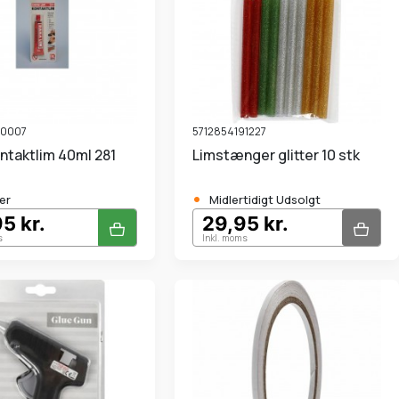
00007
5712854191227
ontaktlim 40ml 281
Limstænger glitter 10 stk
•
er
Midlertidigt Udsolgt
5 kr.
29,95 kr.
s
Inkl. moms