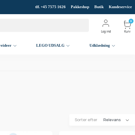
tlf. +45 7575 1626
Pakkeshop
Butik
Kundeservice
0
Log ind
Kurv
veideer
LEGO UDSALG
Udklædning
Sorter efter