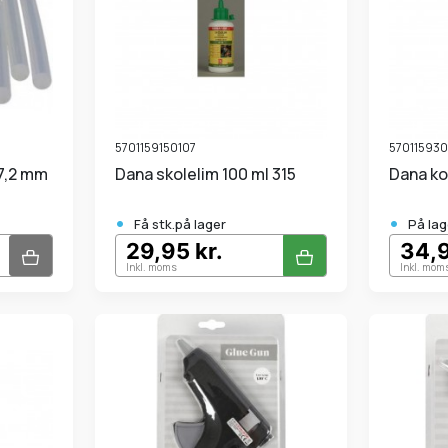
5701159150107
57011593
Dana skolelim 100 ml 315
Dana k
•
•
Få stk.på lager
På lag
29,95 kr.
34,9
Inkl. moms
Inkl. mom