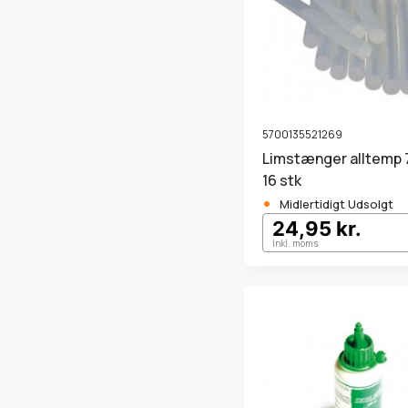
5700135521269
Limstænger alltemp 7,2 mm
16 stk
•
Midlertidigt Udsolgt
24,95 kr.
Inkl. moms