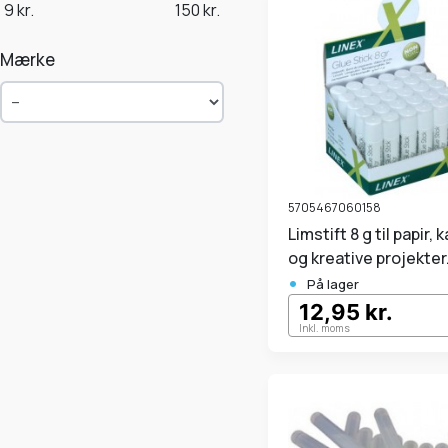
9
kr.
150
kr.
Mærke
5705467060158
Limstift 8 g til papir, karton
og kreative projekter
•
På lager
12,95 kr.
Inkl. moms