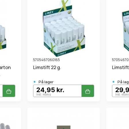
5705467060165
57054670
Limstift 22 g.
Limstif
.
•
•
På lager
På lag
24,95 kr.
29,9
Inkl. moms
Inkl. mom