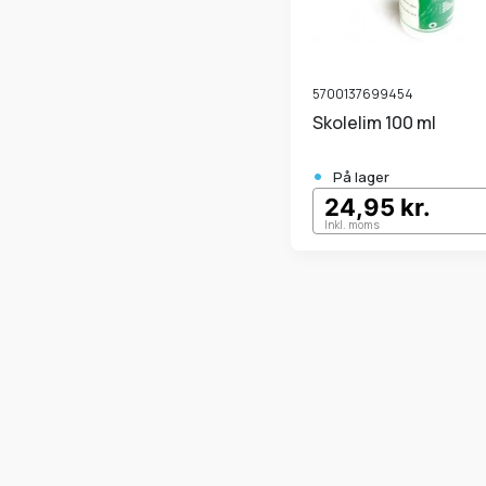
5700137699454
Skolelim 100 ml
•
På lager
24,95 kr.
Inkl. moms