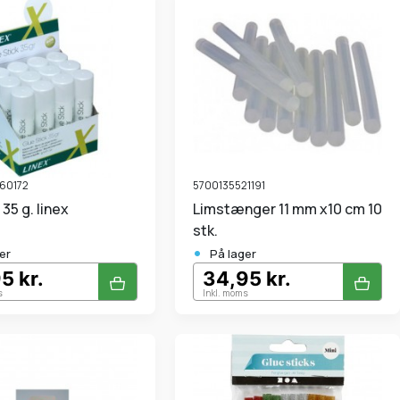
60172
5700135521191
t 35 g. linex
Limstænger 11 mm x10 cm 10
stk.
•
er
På lager
5 kr.
34,95 kr.
s
Inkl. moms