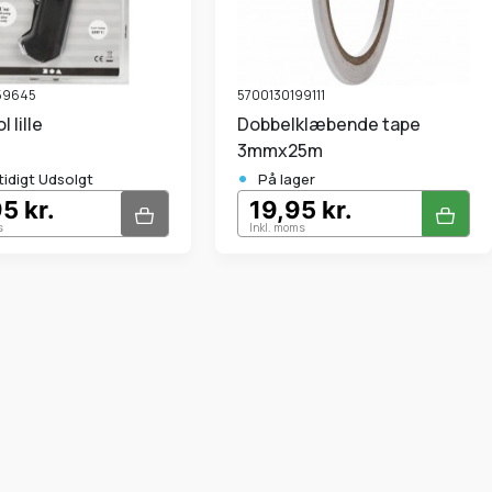
59645
5700130199111
l lille
Dobbelklæbende tape
3mmx25m
•
tidigt Udsolgt
På lager
5 kr.
19,95 kr.
s
Inkl. moms