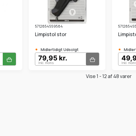
5712854559584
57128545
Limpistol stor
Limpisto
•
•
Midlertidigt Udsolgt
Midler
79,95 kr.
49,9
Inkl. moms
Inkl. mom
Vise 1 - 12 af 48 varer