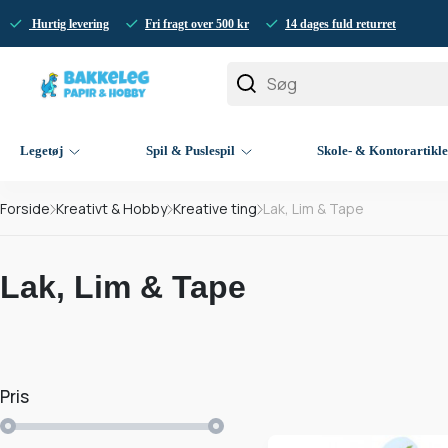
Hurtig levering
Fri fragt over 500 kr
14 dages fuld returret
Legetøj
Spil & Puslespil
Skole- & Kontorartikl
Forside
Kreativt & Hobby
Kreative ting
Lak, Lim & Tape
Lak, Lim & Tape
Pris