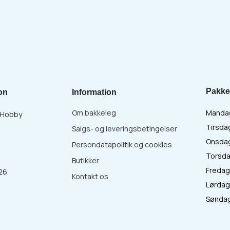
Pakke
on
Information
Om bakkeleg
Mandag 
& Hobby
Tirsdag
Salgs- og leveringsbetingelser
Onsdag 
Persondatapolitik og cookies
Torsdag
Butikker
Fredag 
26
Kontakt os
Lørdag 
:
Søndag