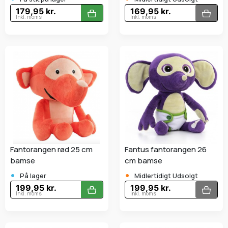
179,95 kr.
169,95 kr.
Inkl. moms
Inkl. moms
Fantorangen rød 25 cm
Fantus fantorangen 26
bamse
cm bamse
•
•
På lager
Midlertidigt Udsolgt
199,95 kr.
199,95 kr.
Inkl. moms
Inkl. moms