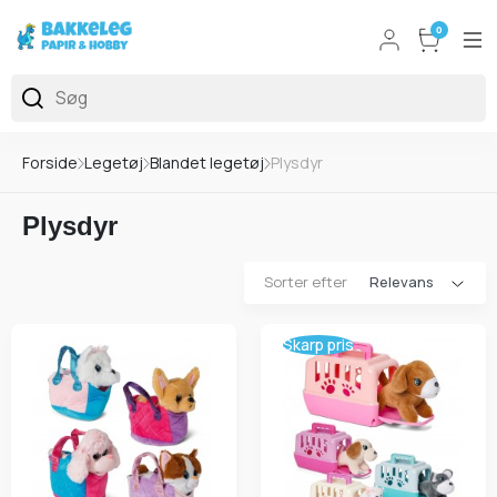
0
Forside
Legetøj
Blandet legetøj
Plysdyr
Plysdyr
Sorter efter
Skarp pris