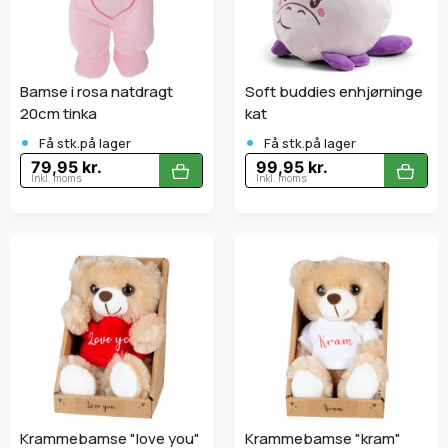
Bamse i rosa natdragt
Soft buddies enhjørninge
20cm tinka
kat
•
•
Få stk.på lager
Få stk.på lager
79,95 kr.
99,95 kr.
Inkl. moms
Inkl. moms
Krammebamse "love you"
Krammebamse "kram"