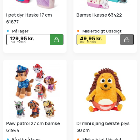
I pet dyr i taske 17 cm
Bamse i kasse 63422
61877
•
•
På lager
Midlertidigt Udsolgt
129,95 kr.
49,95 kr.
Inkl. moms
Inkl. moms
Paw patrol 27 cm bamse
Dr mini sjang børste plys
61944
30 cm
•
•
Få stk.på lager
Midlertidigt Udsolgt