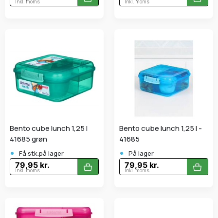
Inkl. moms
Inkl. moms
Bento cube lunch 1,25 l
Bento cube lunch 1,25 l -
41685 grøn
41685
•
•
Få stk.på lager
På lager
79,95 kr.
79,95 kr.
Inkl. moms
Inkl. moms