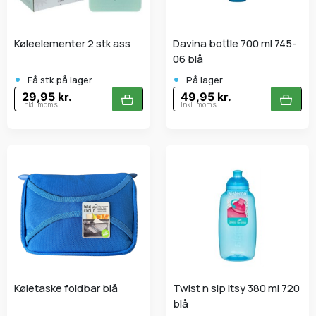
Køleelementer 2 stk ass
Davina bottle 700 ml 745-
06 blå
•
•
Få stk.på lager
På lager
29,95 kr.
49,95 kr.
Inkl. moms
Inkl. moms
Køletaske foldbar blå
Twist n sip itsy 380 ml 720
blå