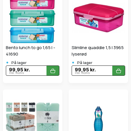
Bento lunch to go 1,65 l -
Slimline quaddie 1,5 l 3965
41690
lyserød
•
•
På lager
På lager
99,95 kr.
99,95 kr.
Inkl. moms
Inkl. moms