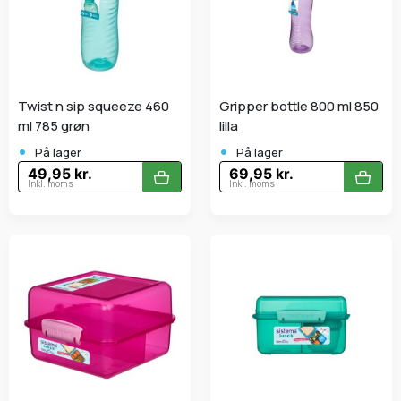
Twist n sip squeeze 460
Gripper bottle 800 ml 850
ml 785 grøn
lilla
•
•
På lager
På lager
49,95 kr.
69,95 kr.
Inkl. moms
Inkl. moms