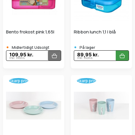
Bento frokost pink 1,65l
Ribbon lunch 1,1 l blå
•
•
Midlertidigt Udsolgt
På lager
109,95 kr.
89,95 kr.
Inkl. moms
Inkl. moms
Skarp pris
Skarp pris