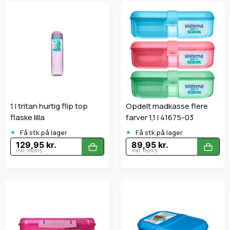
1 l tritan hurtig flip top
Opdelt madkasse flere
flaske lilla
farver 1,1 l 41675-03
•
•
Få stk.på lager
Få stk.på lager
129,95 kr.
89,95 kr.
Inkl. moms
Inkl. moms