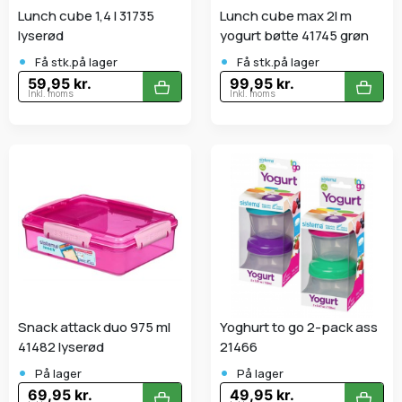
Lunch cube 1,4 l 31735
Lunch cube max 2l m
lyserød
yogurt bøtte 41745 grøn
•
•
Få stk.på lager
Få stk.på lager
59,95 kr.
99,95 kr.
Inkl. moms
Inkl. moms
Snack attack duo 975 ml
Yoghurt to go 2-pack ass
41482 lyserød
21466
•
•
På lager
På lager
69,95 kr.
49,95 kr.