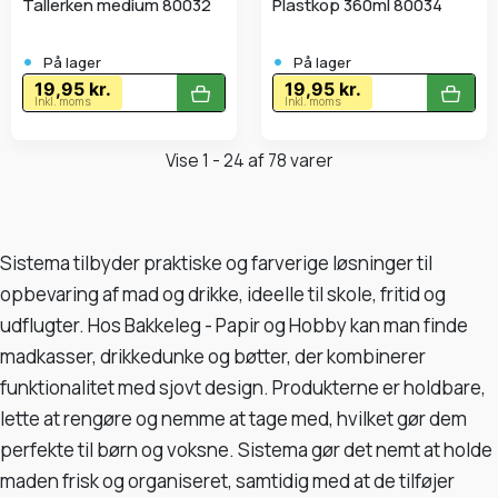
Tallerken medium 80032
Plastkop 360ml 80034
•
•
På lager
På lager
19,95 kr.
19,95 kr.
Inkl. moms
Inkl. moms
Vise 1 - 24 af 78 varer
Sistema tilbyder praktiske og farverige løsninger til
opbevaring af mad og drikke, ideelle til skole, fritid og
udflugter. Hos Bakkeleg - Papir og Hobby kan man finde
madkasser, drikkedunke og bøtter, der kombinerer
funktionalitet med sjovt design. Produkterne er holdbare,
lette at rengøre og nemme at tage med, hvilket gør dem
perfekte til børn og voksne. Sistema gør det nemt at holde
maden frisk og organiseret, samtidig med at de tilføjer