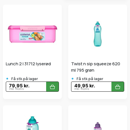
Lunch 2 l 31712 lyserød
Twist n sip squeeze 620
ml 795 grøn
•
•
Få stk.på lager
Få stk.på lager
79,95 kr.
49,95 kr.
Inkl. moms
Inkl. moms