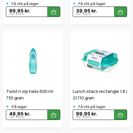
•
•
Få stk.på lager
Få stk.på lager
99,95 kr.
39,95 kr.
Inkl. moms
Inkl. moms
Twist n sip helix 600 ml
Lunch stack rectangle 1,8 l
730 grøn
21710 grøn
•
•
På lager
Få stk.på lager
49,95 kr.
99,95 kr.
Inkl. moms
Inkl. moms