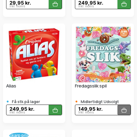
29,95 kr.
249,95 kr.
Inkl. moms
Inkl. moms
Alias
Fredagsslik spil
•
•
Få stk.på lager
Midlertidigt Udsolgt
249,95 kr.
149,95 kr.
Inkl. moms
Inkl. moms
Skarp pris