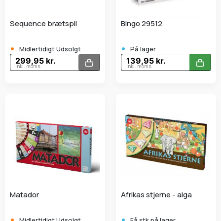
Sequence brætspil
Bingo 29512
•
•
Midlertidigt Udsolgt
På lager
299,95 kr.
139,95 kr.
Inkl. moms
Inkl. moms
Matador
Afrikas stjerne - alga
•
•
Midlertidigt Udsolgt
Få stk.på lager