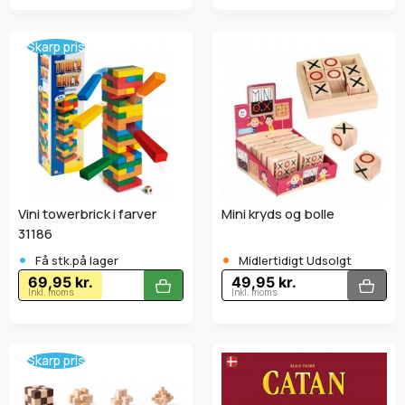
Skarp pris
Vini towerbrick i farver
Mini kryds og bolle
31186
•
•
Få stk.på lager
Midlertidigt Udsolgt
69,95 kr.
49,95 kr.
Inkl. moms
Inkl. moms
Skarp pris