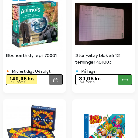
Bbc earth dyr spil 70061
Stor yatzy blok a4 12
terninger 401003
•
•
Midlertidigt Udsolgt
På lager
149,95 kr.
39,95 kr.
Inkl. moms
Inkl. moms