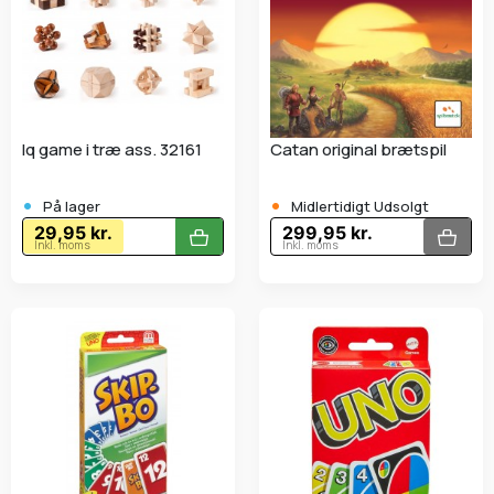
Iq game i træ ass. 32161
Catan original brætspil
•
•
På lager
Midlertidigt Udsolgt
29,95 kr.
299,95 kr.
Inkl. moms
Inkl. moms