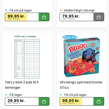
•
•
Få stk.på lager
Midlertidigt Udsolgt
99,95 kr.
79,95 kr.
Inkl. moms
Inkl. moms
Skarp pris
Yatzy blok 3 pak til 5
Vini bingo spil med tromle
terninger
31144
•
•
På lager
Få stk.på lager
29,95 kr.
99,95 kr.
Inkl. moms
Inkl. moms