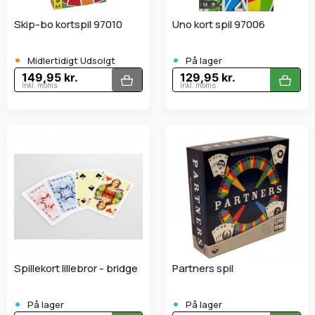
Skip-bo kortspil 97010
Uno kort spil 97006
•
•
Midlertidigt Udsolgt
På lager
149,95 kr.
129,95 kr.
Inkl. moms
Inkl. moms
Spillekort lillebror - bridge
Partners spil
•
•
På lager
På lager