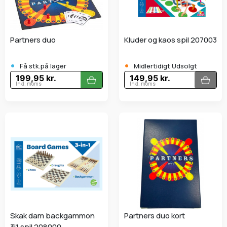
Partners duo
Kluder og kaos spil 207003
•
•
Få stk.på lager
Midlertidigt Udsolgt
199,95 kr.
149,95 kr.
Inkl. moms
Inkl. moms
Skak dam backgammon
Partners duo kort
3i1 spil 208000