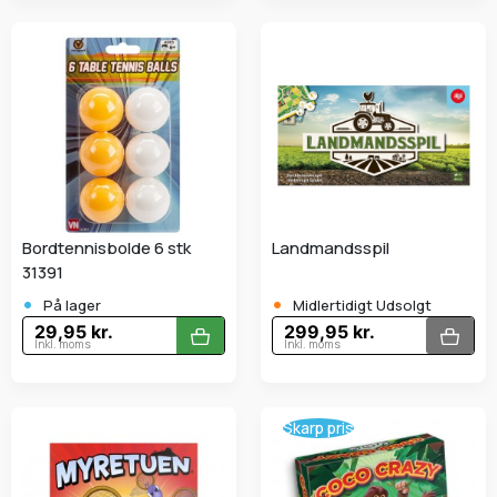
Bordtennisbolde 6 stk
Landmandsspil
31391
•
•
På lager
Midlertidigt Udsolgt
29,95 kr.
299,95 kr.
Inkl. moms
Inkl. moms
Skarp pris