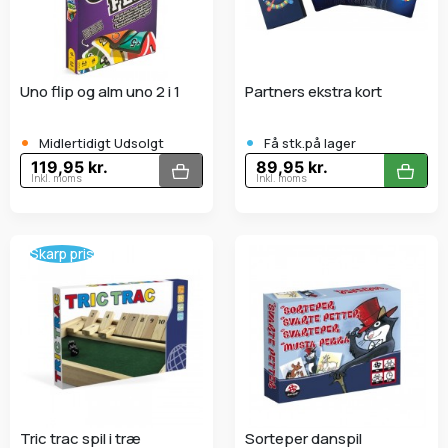
Uno flip og alm uno 2 i 1
Partners ekstra kort
•
•
Midlertidigt Udsolgt
Få stk.på lager
119,95 kr.
89,95 kr.
Inkl. moms
Inkl. moms
Skarp pris
Tric trac spil i træ
Sorteper danspil