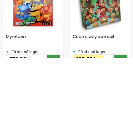
Myretuen
Coco crazy abe spil
•
•
Få stk.på lager
Få stk.på lager
279,95 kr.
199,95 kr.
Inkl. moms
Inkl. moms
Vise 1 - 36 af 104 varer
Familiespil skaber sjove og hyggelige stunder for børn og
voksne sammen. Hos Bakkeleg - Papir og Hobby finder
man et udvalg af familiespil, inklusiv brætspil, kortspil og
puslespil, som passer til alle aldre. Spilene styrker