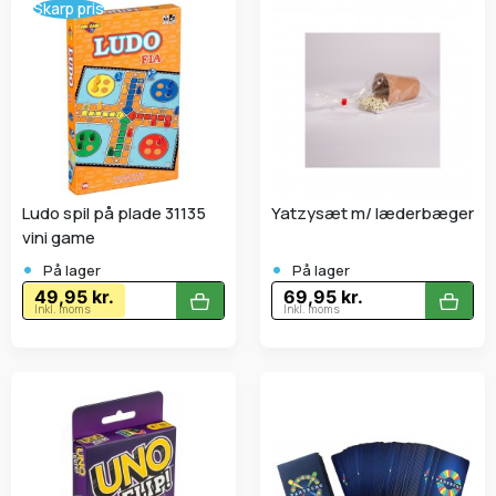
Skarp pris
Ludo spil på plade 31135
Yatzysæt m/ læderbæger
vini game
•
•
På lager
På lager
49,95 kr.
69,95 kr.
Inkl. moms
Inkl. moms