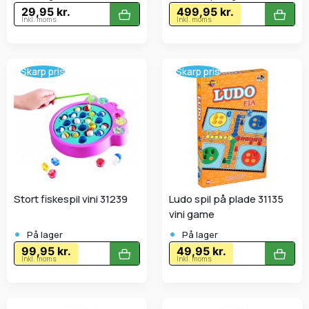
29,95 kr.
499,95 kr.
Inkl. moms
Inkl. moms
Skarp pris
Skarp pris
Stort fiskespil vini 31239
Ludo spil på plade 31135
vini game
•
•
På lager
På lager
99,95 kr.
49,95 kr.
Inkl. moms
Inkl. moms