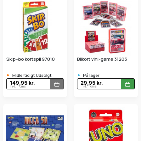
Skip-bo kortspil 97010
Bilkort vini-game 31205
•
•
Midlertidigt Udsolgt
På lager
149,95 kr.
29,95 kr.
Inkl. moms
Inkl. moms