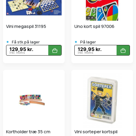
Vini megaspil 31195
Uno kort spil 97006
•
•
Få stk.på lager
På lager
129,95 kr.
129,95 kr.
Inkl. moms
Inkl. moms
Kortholder træ 35 cm
Vini sorteper kortspil