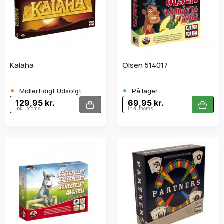
Kalaha
Olsen 514017
•
•
Midlertidigt Udsolgt
På lager
129,95 kr.
69,95 kr.
Inkl. moms
Inkl. moms