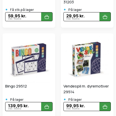
31203
•
•
Få stk.på lager
På lager
59,95 kr.
29,95 kr.
Inkl. moms
Inkl. moms
Bingo 29512
Vendespil m. dyremotiver
29514
•
•
På lager
På lager
139,95 kr.
99,95 kr.
Inkl. moms
Inkl. moms