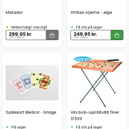
Matador
Afrikas stjerne - alga
•
•
Midlertidigt Udsolgt
Få stk.på lager
299,95 kr.
249,95 kr.
Inkl. moms
Inkl. moms
Skarp pris
Spillekort lillebror - bridge
Vini bob-spil 88x88 finer
31359
•
•
På lager
Få stk.på lager