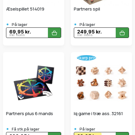
æselspillet 514019
Partners spil
•
•
På lager
På lager
69,95 kr.
249,95 kr.
Inkl. moms
Inkl. moms
Skarp pris
Partners plus 6 mands
Iq game i træ ass. 32161
•
•
Få stk.på lager
På lager