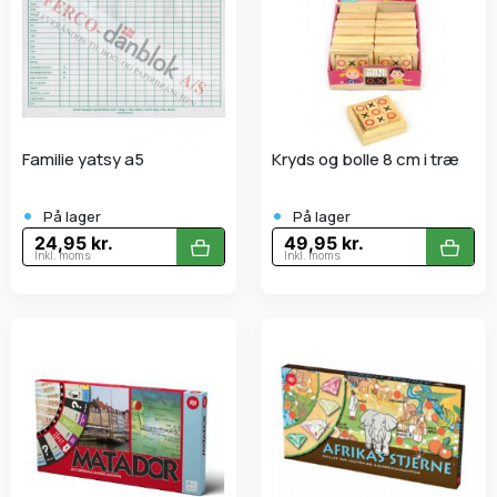
Familie yatsy a5
Kryds og bolle 8 cm i træ
•
•
På lager
På lager
24,95 kr.
49,95 kr.
Inkl. moms
Inkl. moms