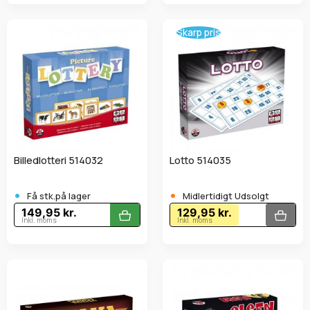
Skarp pris
Billedlotteri 514032
Lotto 514035
•
•
Få stk.på lager
Midlertidigt Udsolgt
149,95 kr.
129,95 kr.
Inkl. moms
Inkl. moms