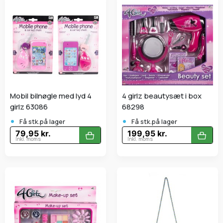
Mobil bilnøgle med lyd 4
4 girlz beautysæt i box
girlz 63086
68298
•
•
Få stk.på lager
Få stk.på lager
79,95 kr.
199,95 kr.
Inkl. moms
Inkl. moms