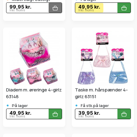
99,95 kr.
49,95 kr.
Inkl. moms
Inkl. moms
Diadem m. øreringe 4-girlz
Taske m. hårspænder 4-
63148
girlz 63151
•
•
På lager
Få stk.på lager
49,95 kr.
39,95 kr.
Inkl. moms
Inkl. moms