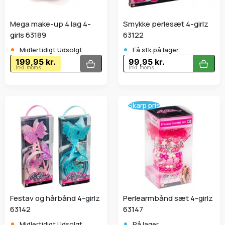
Mega make-up 4 lag 4-
Smykke perlesæt 4-girlz
girls 63189
63122
•
•
Midlertidigt Udsolgt
Få stk.på lager
199,95 kr.
99,95 kr.
Inkl. moms
Inkl. moms
Skarp pris
Festav og hårbånd 4-girlz
Perlearmbånd sæt 4-girlz
63142
63147
•
•
Midlertidigt Udsolgt
På lager