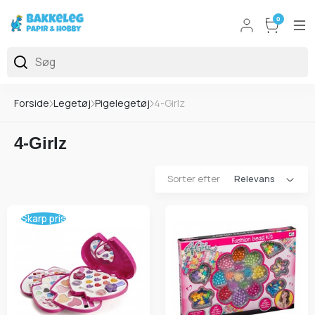
0
Forside
Legetøj
Pigelegetøj
4-Girlz
4-Girlz
Sorter efter
Skarp pris