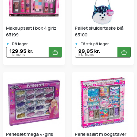
Makeupsæt i box 4 girlz
Palliet skuldertaske blå
63199
63100
•
•
På lager
Få stk.på lager
129,95 kr.
99,95 kr.
Inkl. moms
Inkl. moms
Perlesæt mega 4-girls
Perlelesæt m bogstaver