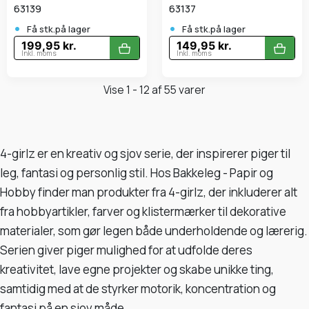
63139
63137
•
•
Få stk.på lager
Få stk.på lager
199,95 kr.
149,95 kr.
Inkl. moms
Inkl. moms
Vise 1 - 12 af 55 varer
4-girlz er en kreativ og sjov serie, der inspirerer piger til
leg, fantasi og personlig stil. Hos Bakkeleg - Papir og
Hobby finder man produkter fra 4-girlz, der inkluderer alt
fra hobbyartikler, farver og klistermærker til dekorative
materialer, som gør legen både underholdende og lærerig.
Serien giver piger mulighed for at udfolde deres
kreativitet, lave egne projekter og skabe unikke ting,
samtidig med at de styrker motorik, koncentration og
fantasi på en sjov måde.