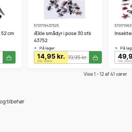
5701719437525
57017196
ækle smådyr i pose 30 stk
Insekte
43752
•
•
På lager
På lag
14,95 kr.
49,9
19,95 kr.
Inkl. moms
Inkl. mom
Vise 1 - 12 af 41 varer
og tilbehør