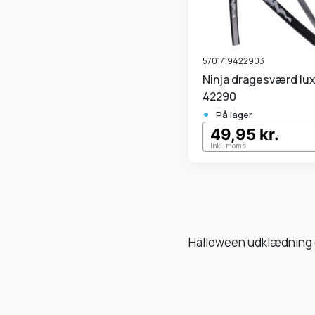
5701719422903
Ninja dragesværd lux 52 cm
42290
•
På lager
49,95 kr.
Inkl. moms
Halloween udklædning 