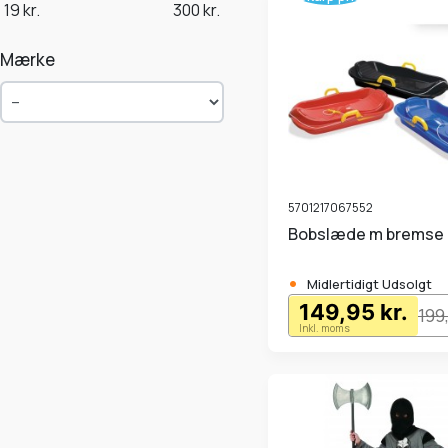
19
kr.
300
kr.
Mærke
5701217067552
Bobslæde m bremse 
•
Midlertidigt Udsolgt
149,95 kr.
199
Inkl. moms