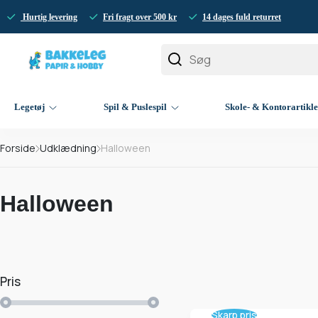
Hurtig levering
Fri fragt over 500 kr
14 dages fuld returret
Legetøj
Spil & Puslespil
Skole- & Kontorartikl
Forside
Udklædning
Halloween
Halloween
Pris
Skarp pris