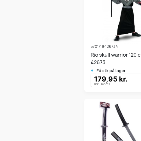
5701719426734
Rio skull warrior 120 cm
42673
•
Få stk.på lager
179,95 kr.
Inkl. moms