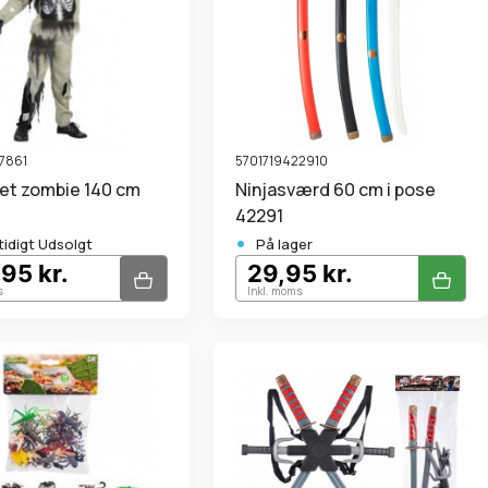
7861
5701719422910
Ninjasværd 60 cm i pose
42291
•
tidigt Udsolgt
På lager
95 kr.
29,95 kr.
s
Inkl. moms