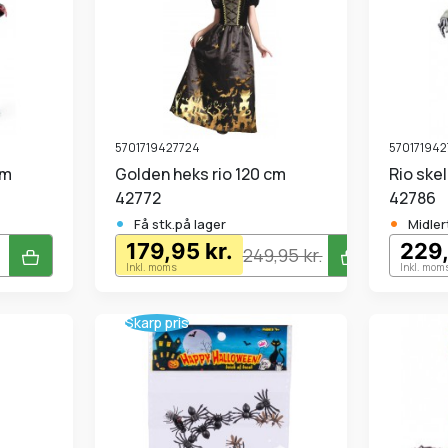
5701719427724
570171942
Golden heks rio 120 cm
Rio skelet zombie 140 cm
42772
42786
•
•
Få stk.på lager
Midler
179,95 kr.
229,
249,95 kr.
Inkl. moms
Inkl. mom
Skarp pris