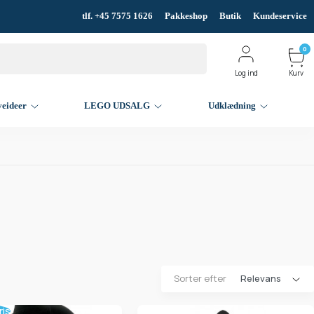
tlf. +45 7575 1626
Pakkeshop
Butik
Kundeservice
0
Log ind
Kurv
veideer
LEGO UDSALG
Udklædning
Sorter efter
ris