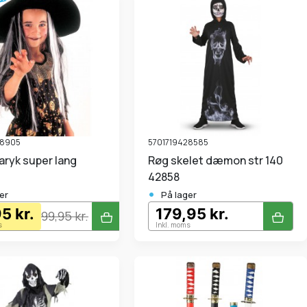
28905
5701719428585
Røg skelet dæmon str 140
42858
•
er
På lager
5 kr.
179,95 kr.
99,95 kr.
s
Inkl. moms