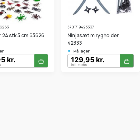
36263
5701719423337
r 24 stk 5 cm 63626
Ninjasæt m rygholder
42333
•
er
På lager
5 kr.
129,95 kr.
s
Inkl. moms