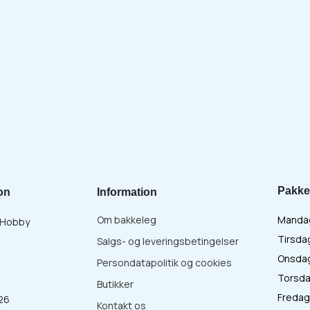
Pakke
on
Information
Om bakkeleg
Mandag 
& Hobby
Tirsdag
Salgs- og leveringsbetingelser
Onsdag 
Persondatapolitik og cookies
Torsdag
Butikker
Fredag 
26
Kontakt os