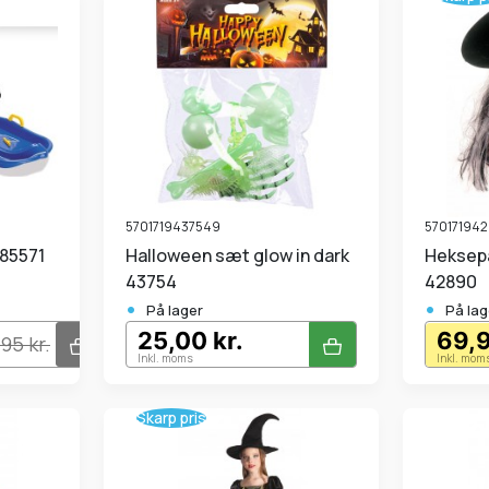
5701719437549
57017194
85571
Halloween sæt glow in dark
Hekseparyk super lang
43754
42890
•
•
På lager
På lag
25,00 kr.
69,9
,95 kr.
Inkl. moms
Inkl. mom
Skarp pris