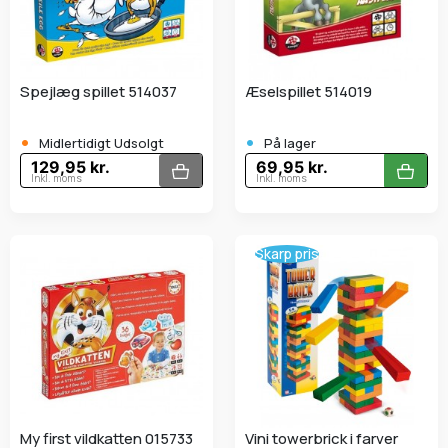
Spejlæg spillet 514037
æselspillet 514019
•
•
Midlertidigt Udsolgt
På lager
129,95 kr.
69,95 kr.
Inkl. moms
Inkl. moms
Skarp pris
My first vildkatten 015733
Vini towerbrick i farver