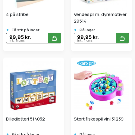
4 på stribe
Vendespil m. dyremotiver
29514
•
•
Få stk.på lager
På lager
99,95 kr.
99,95 kr.
Inkl. moms
Inkl. moms
Skarp pris
Billedlotteri 514032
Stort fiskespil vini 31239
•
•
Få stk.på lager
På lager