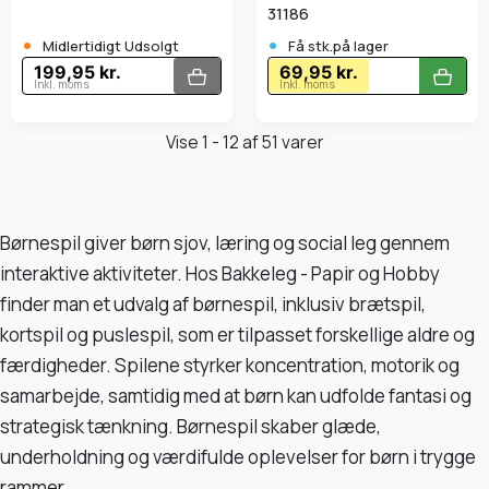
31186
•
•
Midlertidigt Udsolgt
Få stk.på lager
199,95 kr.
69,95 kr.
Inkl. moms
Inkl. moms
Vise 1 - 12 af 51 varer
Børnespil giver børn sjov, læring og social leg gennem
interaktive aktiviteter. Hos Bakkeleg - Papir og Hobby
finder man et udvalg af børnespil, inklusiv brætspil,
kortspil og puslespil, som er tilpasset forskellige aldre og
færdigheder. Spilene styrker koncentration, motorik og
samarbejde, samtidig med at børn kan udfolde fantasi og
strategisk tænkning. Børnespil skaber glæde,
underholdning og værdifulde oplevelser for børn i trygge
rammer.