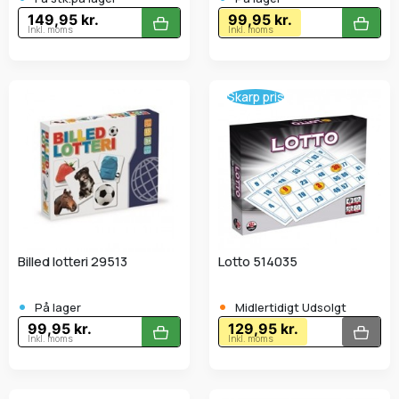
149,95 kr.
99,95 kr.
Inkl. moms
Inkl. moms
Skarp pris
Billed lotteri 29513
Lotto 514035
•
•
På lager
Midlertidigt Udsolgt
99,95 kr.
129,95 kr.
Inkl. moms
Inkl. moms