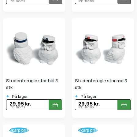
Inkl. moms
Inkl. moms
Studenterugle stor blå 3
Studenterugle stor rød 3
stk
stk
•
•
På lager
På lager
29,95 kr.
29,95 kr.
Inkl. moms
Inkl. moms
Skarp pris
Skarp pris