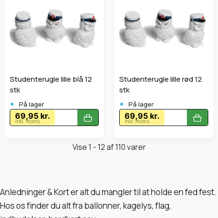
Studenterugle lille blå 12
Studenterugle lille rød 12
stk
stk
•
•
På lager
På lager
69,95 kr.
69,95 kr.
Inkl. moms
Inkl. moms
Vise 1 - 12 af 110 varer
Anledninger & Kort er alt du mangler til at holde en fed fest.
Hos os finder du alt fra ballonner, kagelys, flag,