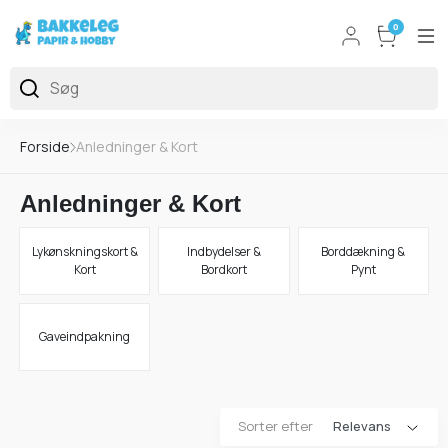
0
Forside
Anledninger & Kort
Anledninger & Kort
Lykønskningskort &
Indbydelser &
Borddækning &
Kort
Bordkort
Pynt
Gaveindpakning
Sorter efter