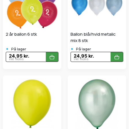
2 år ballon 6 stk
Ballon blå/hvid metalic
mix 8 stk
•
•
På lager
På lager
24,95 kr.
24,95 kr.
Inkl. moms
Inkl. moms