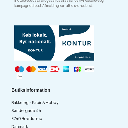
indtastede data bruges af os til at sende nyhedsbreve og
kampagnetilbud. Afmelding kan altid ske nederst.
Butiksinformation
Bakkeleg - Papir & Hobby
Søndergade 44
8740 Brædstrup
Danmark