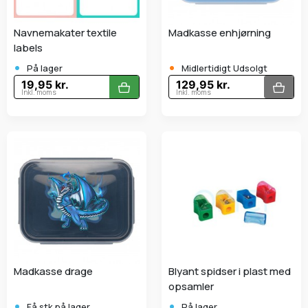
Navnemakater textile
Madkasse enhjørning
labels
•
•
På lager
Midlertidigt Udsolgt
19,95 kr.
129,95 kr.
Inkl. moms
Inkl. moms
Madkasse drage
Blyant spidser i plast med
opsamler
•
•
Få stk.på lager
På lager