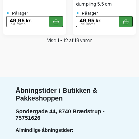
dumpling 5,5 cm
•
•
På lager
På lager
49,95 kr.
49,95 kr.
Inkl. moms
Inkl. moms
Vise 1 - 12 af 18 varer
Åbningstider i Butikken &
Pakkeshoppen
Søndergade 44, 8740 Brædstrup -
75751626
Almindlige åbningstider: