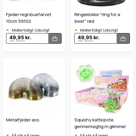
Fjeder regnbuefarvet
Ringeklokke "ring for a
10cm 59102
beer" rød
•
•
Midlertidigt Udsolgt
Midlertidigt Udsolgt
49,95 kr.
49,95 kr.
Inkl. moms
Inkl. moms
Metalfjeder ass.
Squishy kattepote,
gennemsigtig m glimmer
•
•
Få stk.på lager
Få stk.på lager