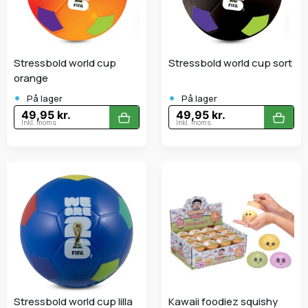
Stressbold world cup
Stressbold world cup sort
orange
•
•
På lager
På lager
49,95 kr.
49,95 kr.
Inkl. moms
Inkl. moms
Stressbold world cup lilla
Kawaii foodiez squishy