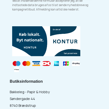
Ved at indsende denne formular accepterer jeg, at de
indtastede data bruges af os til at sende nyhedsbreve og
kampagnetilbud. Afmelding kan altid ske nederst.
Butiksinformation
Bakkeleg - Papir & Hobby
Søndergade 44
8740 Brædstrup