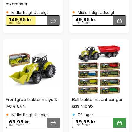
m/presser
•
•
Midlertidigt Udsolgt
Midlertidigt Udsolgt
149,95 kr.
49,95 kr.
Inkl. moms
Inkl. moms
Frontgrab traktor m. lys &
Bull traktor m. anhænger
lyd 41844
ass 41846
•
•
Midlertidigt Udsolgt
På lager
69,95 kr.
99,95 kr.
Inkl. moms
Inkl. moms