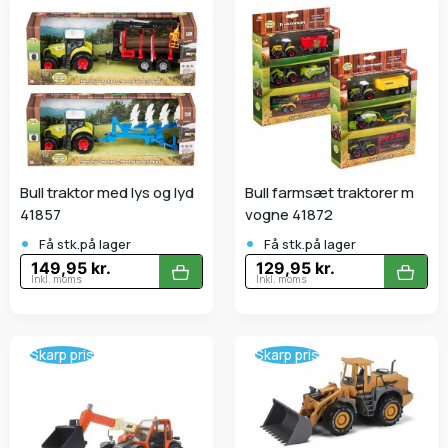
Bull traktor med lys og lyd
Bull farmsæt traktorer m
41857
vogne 41872
•
•
Få stk.på lager
Få stk.på lager
149,95 kr.
129,95 kr.
Inkl. moms
Inkl. moms
Skarp pris
Skarp pris