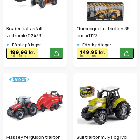
Bruder cat asfalt
Gummiged m. friction 35
vejtromle 02433
cm. 41112
•
•
Få stk.på lager
Få stk.på lager
199,96 kr.
149,95 kr.
Inkl. moms
Inkl. moms
Skarp pris
Massey ferguson traktor
Bull traktor m. lys og lyd