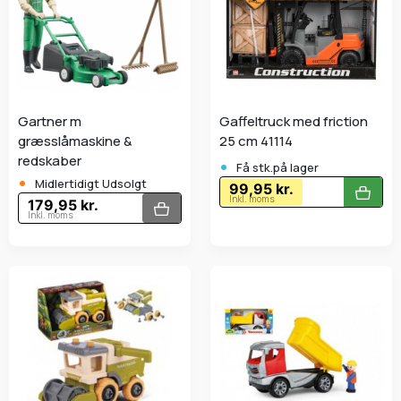
Gartner m
Gaffeltruck med friction
græsslåmaskine &
25 cm 41114
•
redskaber
Få stk.på lager
•
Midlertidigt Udsolgt
99,95 kr.
Inkl. moms
179,95 kr.
Inkl. moms