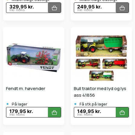
329,95 kr.
249,95 kr.
Inkl. moms
Inkl. moms
Fendt m. høvender
Bull traktor med lyd og lys
ass 41856
•
•
På lager
Få stk.på lager
179,95 kr.
149,95 kr.
Inkl. moms
Inkl. moms