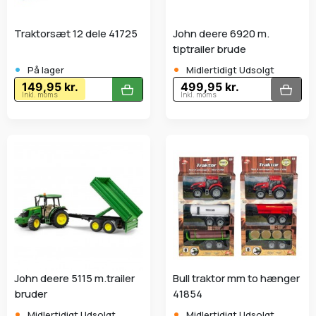
Traktorsæt 12 dele 41725
John deere 6920 m.
tiptrailer brude
•
•
På lager
Midlertidigt Udsolgt
149,95 kr.
499,95 kr.
Inkl. moms
Inkl. moms
John deere 5115 m.trailer
Bull traktor mm to hænger
bruder
41854
•
•
Midlertidigt Udsolgt
Midlertidigt Udsolgt