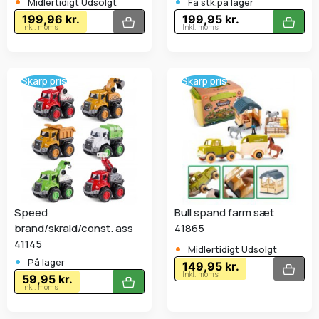
•
•
Midlertidigt Udsolgt
Få stk.på lager
199,96 kr.
199,95 kr.
Inkl. moms
Inkl. moms
Skarp pris
Skarp pris
Speed
Bull spand farm sæt
brand/skrald/const. ass
41865
•
41145
Midlertidigt Udsolgt
•
På lager
149,95 kr.
Inkl. moms
59,95 kr.
Inkl. moms