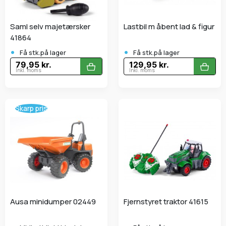
Saml selv majetærsker
Lastbil m åbent lad & figur
41864
•
•
Få stk.på lager
Få stk.på lager
79,95 kr.
129,95 kr.
Inkl. moms
Inkl. moms
Skarp pris
Ausa minidumper 02449
Fjernstyret traktor 41615