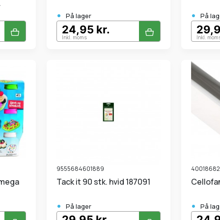
.
•
•
På lager
På lag
24,95 kr.
29,9
Inkl. moms
Inkl. mom
9555684601889
4001868
Tack it 90 stk. hvid 187091
Cellof
•
•
På lager
På lag
29,95 kr.
24,9