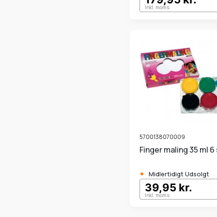
Inkl. moms
5700138070009
Finger maling 35 ml 6 
•
Midlertidigt Udsolgt
39,95 kr.
Inkl. moms