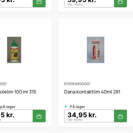
s
Inkl. moms
0107
5701159300007
kolelim 100 ml 315
Dana kontaktlim 40ml 281
•
.på lager
På lager
5 kr.
34,95 kr.
s
Inkl. moms