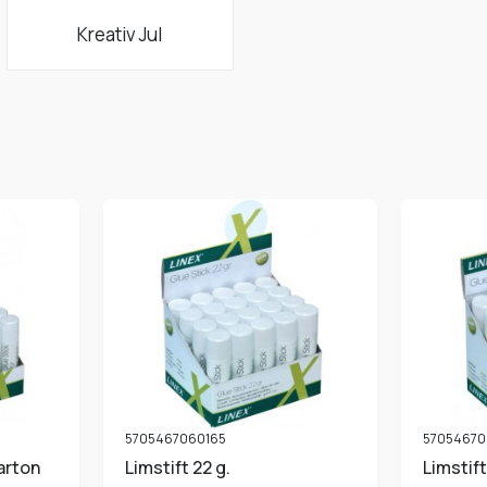
Kreativ Jul
5705467060165
57054670
Limstift 22 g.
Limstif