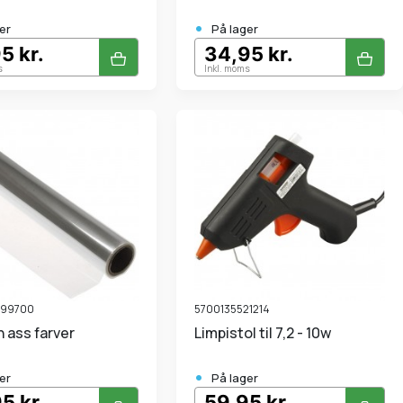
•
er
På lager
5 kr.
34,95 kr.
s
Inkl. moms
299700
5700135521214
an ass farver
Limpistol til 7,2 - 10w
•
er
På lager
5 kr.
59,95 kr.