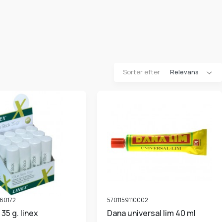
Sorter efter
60172
5701159110002
t 35 g. linex
Dana universal lim 40 ml