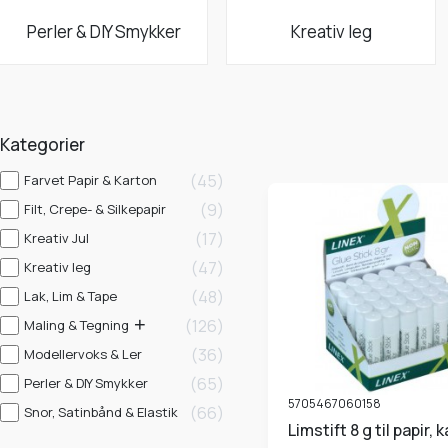
Perler & DIY Smykker
Kreativ leg
Kategorier
45
Farvet Papir & Karton
9
Filt, Crepe- & Silkepapir
17
Kreativ Jul
47
Kreativ leg
48
Lak, Lim & Tape
126
Maling & Tegning
36
Modellervoks & Ler
65
Perler & DIY Smykker
5705467060158
66
Snor, Satinbånd & Elastik
Limstift 8 g til papir, karton