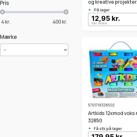
og kreative projekter
Pris
•
På lager
12,95 kr.
4
kr.
400
kr.
Inkl. moms
Mærke
5701719328502
Artkids 12xmod voks mega
32850
•
Få stk.på lager
179,95 kr.