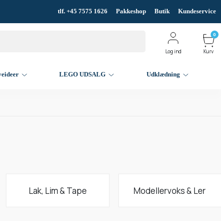
tlf. +45 7575 1626
Pakkeshop
Butik
Kundeservice
0
Log ind
Kurv
veideer
LEGO UDSALG
Udklædning
Lak, Lim & Tape
Modellervoks & Ler