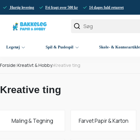
Hurtig levering
Fri fragt over 500 kr
14 dages fuld returret
Legetøj
Spil & Puslespil
Skole- & Kontorartikl
Forside
Kreativt & Hobby
Kreative ting
Kreative ting
Maling & Tegning
Farvet Papir & Karton