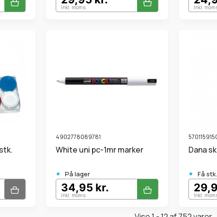
Inkl. moms
Inkl. mom
4902778089781
570115915
stk.
White uni pc-1mr marker
Dana s
•
•
På lager
Få stk
34,95 kr.
29,9
Inkl. moms
Inkl. mom
Vise 1 - 12 af 752 varer