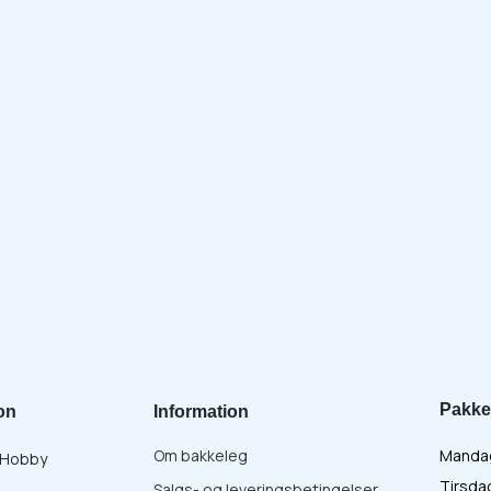
Pakke
on
Information
Om bakkeleg
Mandag 
& Hobby
Tirsdag
Salgs- og leveringsbetingelser