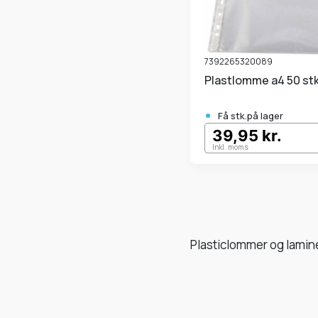
7392265320089
Plastlomme a4 50 st
•
Få stk.på lager
39,95 kr.
Inkl. moms
Plasticlommer og laminer