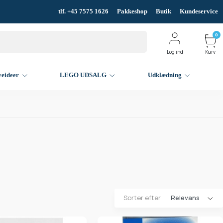
tlf. +45 7575 1626
Pakkeshop
Butik
Kundeservice
0
Log ind
Kurv
veideer
LEGO UDSALG
Udklædning
Sorter efter