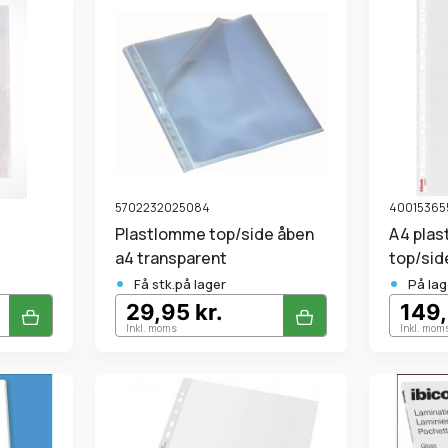
5702232025084
40015365
Plastlomme top/side åben
A4 plastlommer præget
a4 transparent
top/sid
•
•
Få stk.på lager
På lag
29,95 kr.
149,
Inkl. moms
Inkl. mom