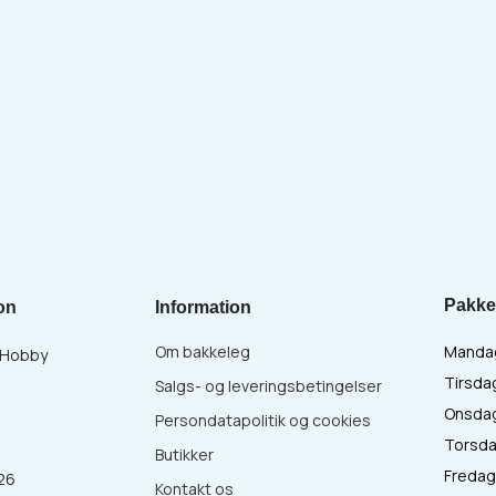
Pakke
on
Information
Om bakkeleg
Mandag 
& Hobby
Tirsdag
Salgs- og leveringsbetingelser
Onsdag 
Persondatapolitik og cookies
Torsdag
Butikker
Fredag 
26
Kontakt os