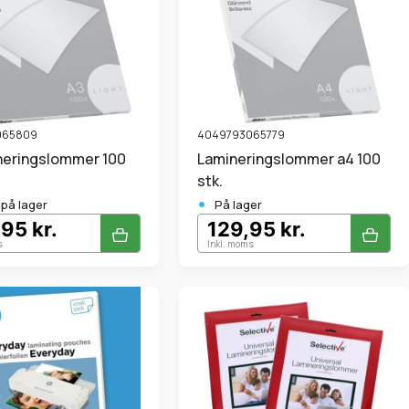
065809
4049793065779
Lamineringslommer a4 100
stk.
•
.på lager
På lager
95 kr.
129,95 kr.
s
Inkl. moms