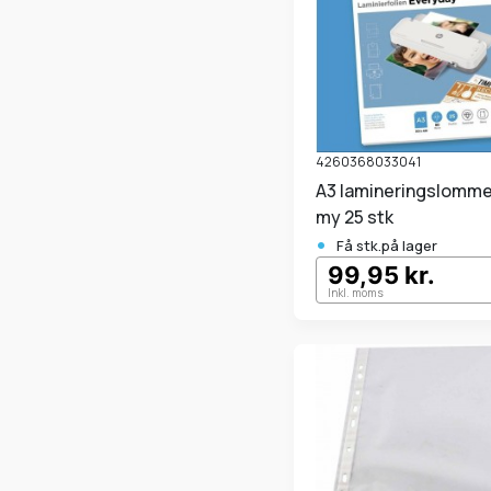
4260368033041
A3 lamineringslommer 80
my 25 stk
•
Få stk.på lager
99,95 kr.
Inkl. moms