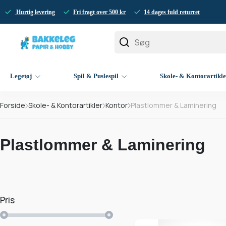
Hurtig levering
Fri fragt over 500 kr
14 dages fuld returret
Legetøj
Spil & Puslespil
Skole- & Kontorartikl
Forside
Skole- & Kontorartikler
Kontor
Plastlommer & Laminering
Plastlommer & Laminering
Pris