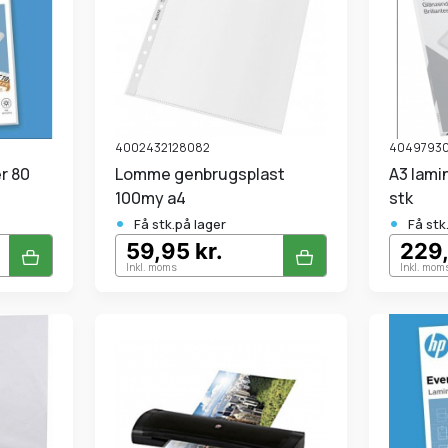
4002432128082
4049793
Lomme genbrugsplast
A3 lamineringslommer 100
100my a4
stk
•
•
Få stk.på lager
Få stk
59,95 kr.
229,
Inkl. moms
Inkl. mom