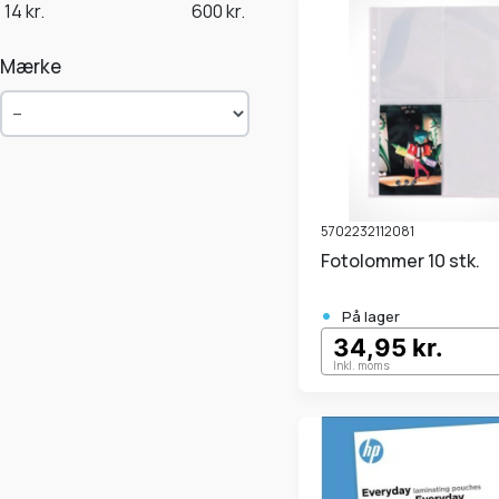
14
kr.
600
kr.
Mærke
5702232112081
Fotolommer 10 stk.
•
På lager
34,95 kr.
Inkl. moms