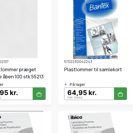
52137
5702230042243
Plastlommer til samlekort
e åben 100 stk 55213
•
er
På lager
95 kr.
64,95 kr.
s
Inkl. moms