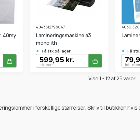
4043512798047
40301520
k. 40my
Lamineringsmaskine a3
Lamine
monolith
•
•
Få stk.på lager
Få stk
599,95 kr.
79,9
Inkl. moms
Inkl. mom
Vise 1 - 12 af 25 varer
ingslommer i forskellige størrelser. Skriv til butikken hvis