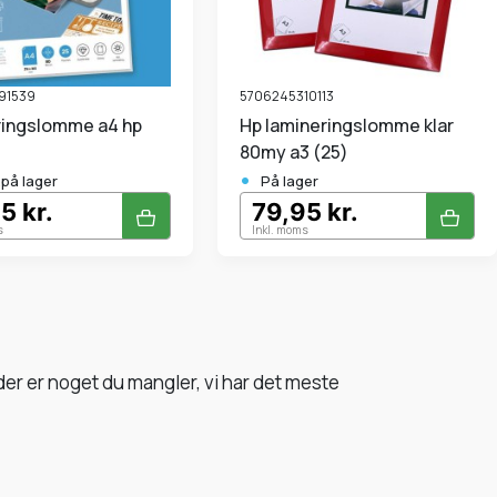
91539
5706245310113
ringslomme a4 hp
Hp lamineringslomme klar
80my a3 (25)
•
.på lager
På lager
5 kr.
79,95 kr.
s
Inkl. moms
 der er noget du mangler, vi har det meste