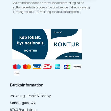
Ved at indsende denne formular accepterer jeg, at de
indtastede data bruges af os til at sende nyhedsbreve og
kampagnetilbud. Afmelding kan altid ske nederst.
Butiksinformation
Bakkeleg - Papir & Hobby
Søndergade 44
8740 Brædstrup