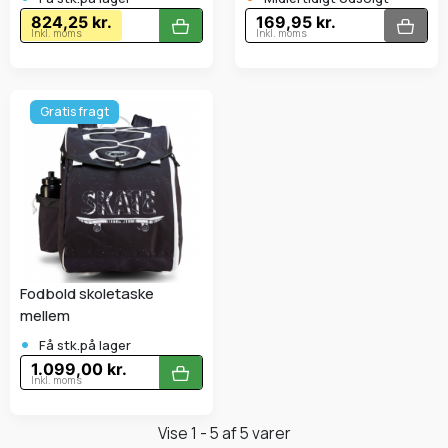
824,25 kr.
169,95 kr.
Inkl. moms
Inkl. moms
Gratis fragt
Fodbold skoletaske
mellem
•
Få stk.på lager
1.099,00 kr.
Inkl. moms
Vise 1 - 5 af 5 varer