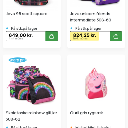
Jeva 95 scott square
Jeva unicorn friends
intermediate 308-60
•
•
Få stk.på lager
Få stk.på lager
649,00 kr.
824,25 kr.
Inkl. moms
Inkl. moms
Skarp pris
Skoletaske rainbow glitter
Gurli gris rygsæk
308-62
•
•
Få stk.på lager
Midlertidigt Udsolgt