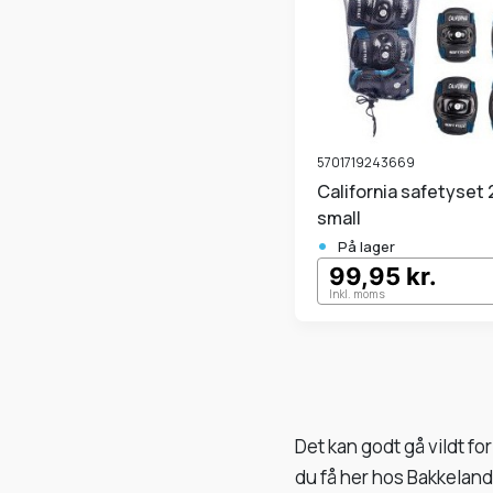
5701719243669
California safetyset 24366
small
•
På lager
99,95 kr.
Inkl. moms
Det kan godt gå vildt for
du få her hos Bakkelan