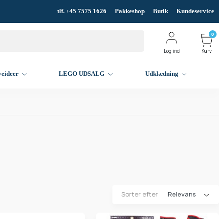
tlf. +45 7575 1626
Pakkeshop
Butik
Kundeservice
0
Log ind
Kurv
veideer
LEGO UDSALG
Udklædning
Sorter efter