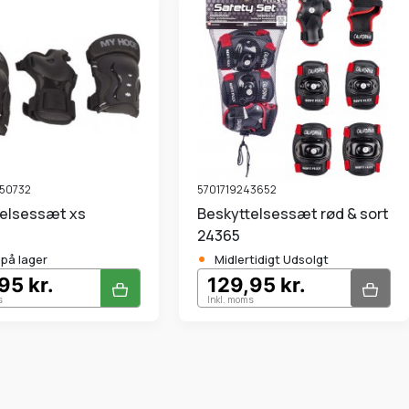
50732
5701719243652
telsessæt xs
Beskyttelsessæt rød & sort
24365
•
.på lager
Midlertidigt Udsolgt
95 kr.
129,95 kr.
s
Inkl. moms