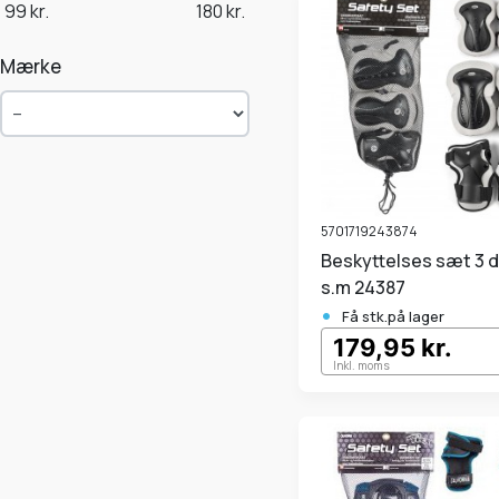
99
kr.
180
kr.
Mærke
5701719243874
Beskyttelses sæt 3 dele
s.m 24387
•
Få stk.på lager
179,95 kr.
Inkl. moms