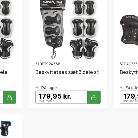
5701719243881
57040355
Beskyttetses sæt 3 dele s:l
Beskyt
•
•
På lager
Få stk
179,95 kr.
179,
Inkl. moms
Inkl. mom