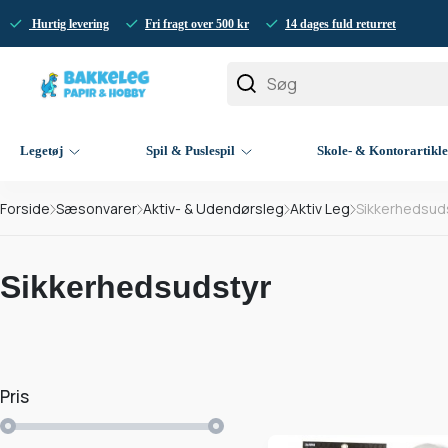
Hurtig levering
Fri fragt over 500 kr
14 dages fuld returret
Legetøj
Spil & Puslespil
Skole- & Kontorartikl
Forside
Sæsonvarer
Aktiv- & Udendørsleg
Aktiv Leg
Sikkerhedsud
Sikkerhedsudstyr
Pris