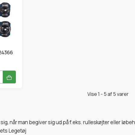
Vise 1 - 5 af 5 varer
 sig, når man begiver sig ud på f.eks. rulleskøjter eller løbeh
dets Legetøj