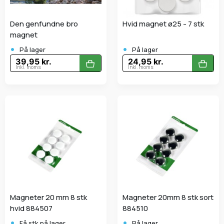
Den genfundne bro
Hvid magnet ø25 - 7 stk
magnet
•
•
På lager
På lager
39,95 kr.
24,95 kr.
Inkl. moms
Inkl. moms
Magneter 20 mm 8 stk
Magneter 20mm 8 stk sort
hvid 884507
884510
•
•
Få stk.på lager
På lager