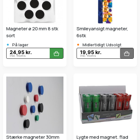
Magneter ø 20 mm 8 stk
Smileyansigt magneter,
sort
6stk
•
•
På lager
Midlertidigt Udsolgt
24,95 kr.
19,95 kr.
Inkl. moms
Inkl. moms
Stærke magneter 30mm
Lygte med magnet. flad