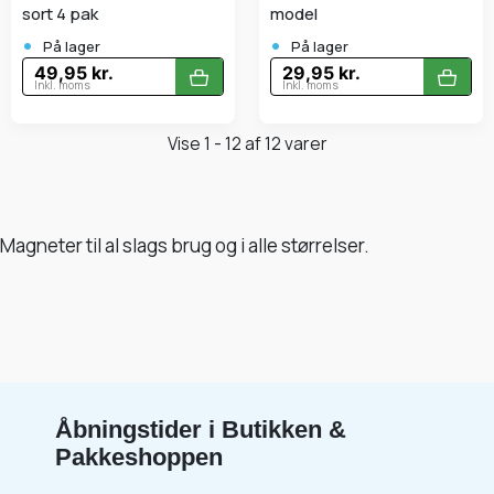
sort 4 pak
model
•
•
På lager
På lager
49,95 kr.
29,95 kr.
Inkl. moms
Inkl. moms
Vise 1 - 12 af 12 varer
Magneter til al slags brug og i alle størrelser.
Åbningstider i Butikken &
Pakkeshoppen