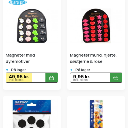
Skarp pris
Magneter med
Magneter mund, hjerte,
dyremotiver
søstjerne & rose
•
•
På lager
På lager
49,95 kr.
9,95 kr.
Inkl. moms
Inkl. moms