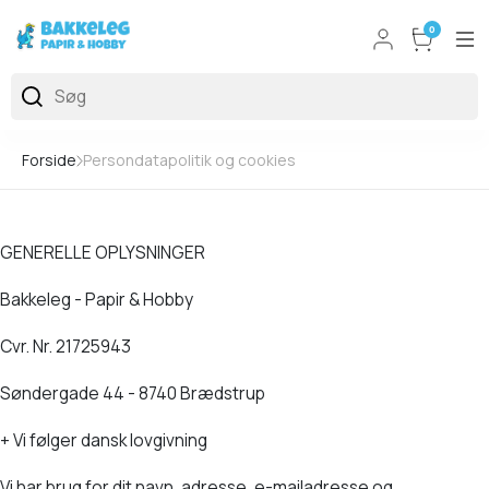
0
Forside
Persondatapolitik og cookies
GENERELLE OPLYSNINGER
Bakkeleg - Papir & Hobby
Cvr. Nr. 21725943
Søndergade 44 - 8740 Brædstrup
+ Vi følger dansk lovgivning
Vi har brug for dit navn, adresse, e-mailadresse og