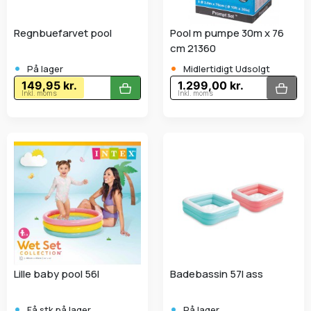
Regnbuefarvet pool
Pool m pumpe 30m x 76
cm 21360
•
•
På lager
Midlertidigt Udsolgt
149,95 kr.
1.299,00 kr.
Inkl. moms
Inkl. moms
Lille baby pool 56l
Badebassin 57l ass
•
•
Få stk.på lager
På lager