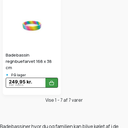
Badebassin
regnbuefarvet 168 x 38
cm
•
På lager
249,95 kr.
Inkl. moms
Vise 1 - 7 af 7 varer
Badebassiner hvor du og familien kan blive kølet af i de