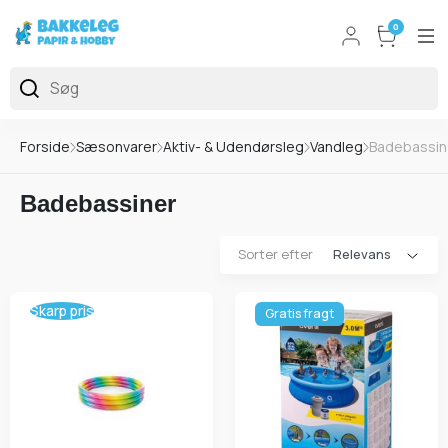
0
Forside
Sæsonvarer
Aktiv- & Udendørsleg
Vandleg
Badebassin
Badebassiner
Sorter efter
Skarp pris
Gratis fragt