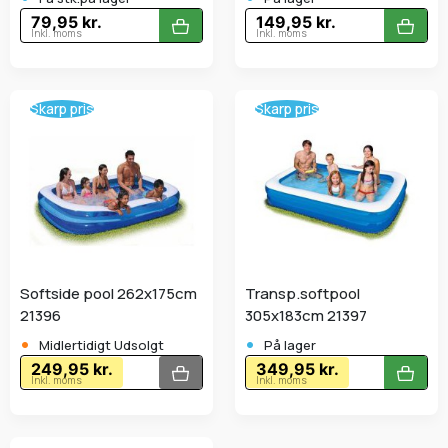
79,95 kr.
149,95 kr.
Inkl. moms
Inkl. moms
Skarp pris
Skarp pris
Softside pool 262x175cm
Transp.softpool
21396
305x183cm 21397
•
•
Midlertidigt Udsolgt
På lager
249,95 kr.
349,95 kr.
Inkl. moms
Inkl. moms