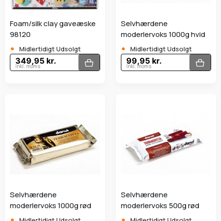
Foam/silk clay gaveæske
Selvhærdene
98120
moderlervoks 1000g hvid
•
•
Midlertidigt Udsolgt
Midlertidigt Udsolgt
349,95 kr.
99,95 kr.
Inkl. moms
Inkl. moms
Selvhærdene
Selvhærdene
moderlervoks 1000g rød
moderlervoks 500g rød
•
•
Midlertidigt Udsolgt
Midlertidigt Udsolgt