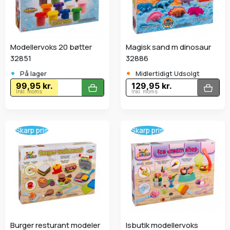
Modellervoks 20 bøtter
Magisk sand m dinosaur
32851
32886
•
•
På lager
Midlertidigt Udsolgt
99,95 kr.
129,95 kr.
Inkl. moms
Inkl. moms
Skarp pris
Skarp pris
Burger resturant modeler
Isbutik modellervoks