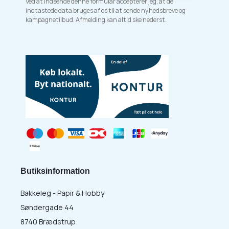
Ved at indsende denne formular accepterer jeg, at de
indtastede data bruges af os til at sende nyhedsbreve og
kampagnetilbud. Afmelding kan altid ske nederst.
Butiksinformation
Bakkeleg - Papir & Hobby
Søndergade 44
8740 Brædstrup