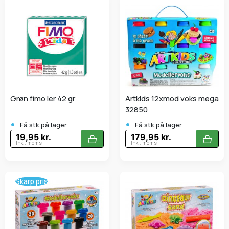
Grøn fimo ler 42 gr
Artkids 12xmod voks mega
32850
•
•
Få stk.på lager
Få stk.på lager
19,95 kr.
179,95 kr.
Inkl. moms
Inkl. moms
Skarp pris