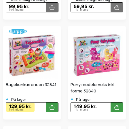
99,95 kr.
59,95 kr.
Inkl. moms
Inkl. moms
Skarp pris
Bagekonkurrencen 32841
Pony modelervoks inkl.
forme 32840
•
•
På lager
På lager
129,95 kr.
149,95 kr.
Inkl. moms
Inkl. moms