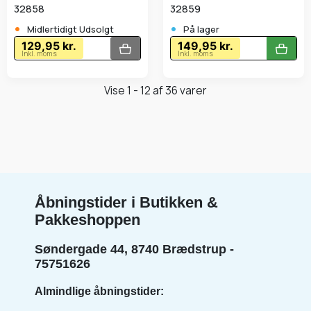
32858
32859
•
•
Midlertidigt Udsolgt
På lager
129,95 kr.
149,95 kr.
Inkl. moms
Inkl. moms
Vise 1 - 12 af 36 varer
Åbningstider i Butikken &
Pakkeshoppen
Søndergade 44, 8740 Brædstrup -
75751626
Almindlige åbningstider: