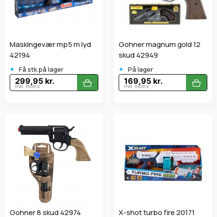
Maskingevær mp5 m lyd
Gohner magnum gold 12
42194
skud 42949
•
•
Få stk.på lager
På lager
299,95 kr.
169,95 kr.
Inkl. moms
Inkl. moms
Gohner 8 skud 42974
X-shot turbo fire 20171