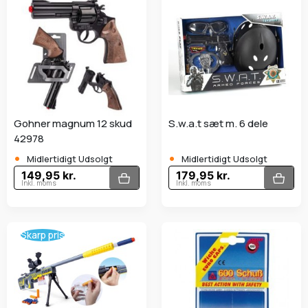
Gohner magnum 12 skud
S.w.a.t sæt m. 6 dele
42978
•
•
Midlertidigt Udsolgt
Midlertidigt Udsolgt
149,95 kr.
179,95 kr.
Inkl. moms
Inkl. moms
Skarp pris