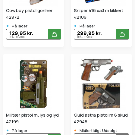
Cowboy pistol gonher
Sniper 416 xa3 m kikkert
42972
42109
•
•
På lager
På lager
129,95 kr.
299,95 kr.
Inkl. moms
Inkl. moms
Militær pistol m. lys og lyd
Guld astra pistol m 8 skud
42199
42948
•
•
På lager
Midlertidigt Udsolgt