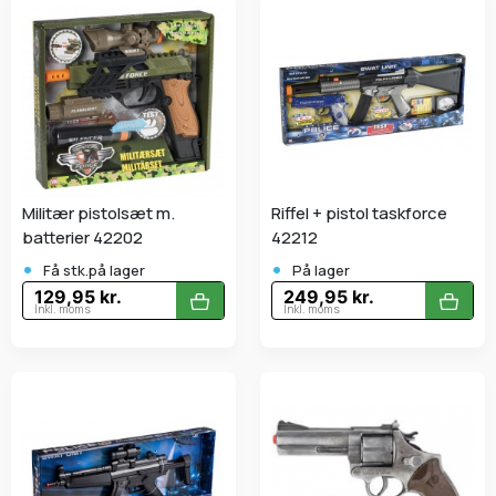
Militær pistolsæt m.
Riffel + pistol taskforce
batterier 42202
42212
•
•
Få stk.på lager
På lager
129,95 kr.
249,95 kr.
Inkl. moms
Inkl. moms