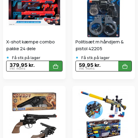
X-shot kæmpe combo
Politisæt m håndjern &
pakke 24 dele
pistol 42205
•
•
Få stk.på lager
Få stk.på lager
379,95 kr.
59,95 kr.
Inkl. moms
Inkl. moms