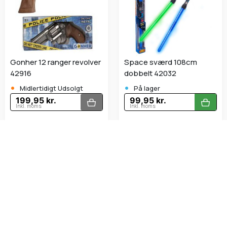
Gonher 12 ranger revolver
Space sværd 108cm
42916
dobbelt 42032
•
•
Midlertidigt Udsolgt
På lager
199,95 kr.
99,95 kr.
Inkl. moms
Inkl. moms
Vise 1 - 36 af 51 varer
Pistoler, gevær og tilbehør giver børn mulighed for
actionfyldt leg og fantasi. Hos Bakkeleg - Papir og Hobby
finder man et udvalg af trygt og sjovt legetøjsvåben,
inklusiv pistoler, gevær og tilbehør, som kan bruges i