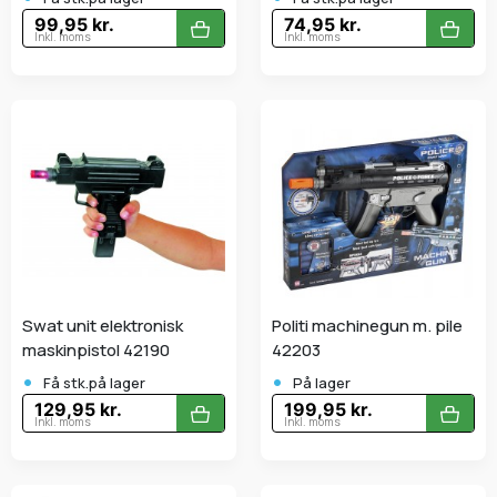
99,95 kr.
74,95 kr.
Inkl. moms
Inkl. moms
Swat unit elektronisk
Politi machinegun m. pile
maskinpistol 42190
42203
•
•
Få stk.på lager
På lager
129,95 kr.
199,95 kr.
Inkl. moms
Inkl. moms