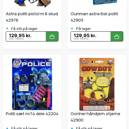
Astra politi pistol m 8 skud
Gunman astra 8sk politi
42976
42905
•
•
Få stk.på lager
På lager
129,95 kr.
129,95 kr.
Inkl. moms
Inkl. moms
Politi sæt m/14 dele 42204
Gonher håndjern.stjerne
42900
•
•
Få stk.på lager
Få stk.på lager