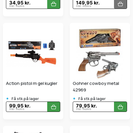
34,95 kr.
149,95 kr.
Inkl. moms
Inkl. moms
Action pistol m gel kugler
Gohner cowboy metal
42969
•
•
Få stk.på lager
Få stk.på lager
99,95 kr.
79,95 kr.
Inkl. moms
Inkl. moms