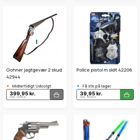
Gohner jagtgevær 2 skud
Police pistol m skilt 42206
42944
•
•
Midlertidigt Udsolgt
Få stk.på lager
399,95 kr.
39,95 kr.
Inkl. moms
Inkl. moms