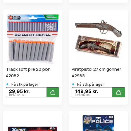
Track soft pile 20 pbh
Piratpistol 27 cm gohner
42082
42985
•
•
Få stk.på lager
Få stk.på lager
29,95 kr.
149,95 kr.
Inkl. moms
Inkl. moms