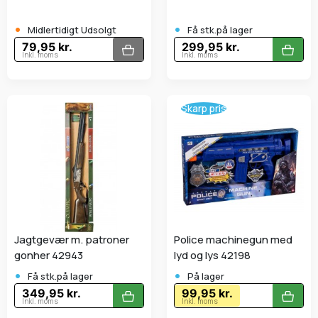
•
•
Midlertidigt Udsolgt
Få stk.på lager
79,95 kr.
299,95 kr.
Inkl. moms
Inkl. moms
Skarp pris
Jagtgevær m. patroner
Police machinegun med
gonher 42943
lyd og lys 42198
•
•
Få stk.på lager
På lager
349,95 kr.
99,95 kr.
Inkl. moms
Inkl. moms