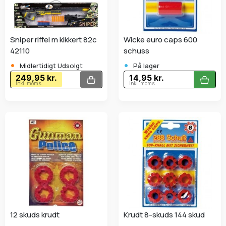
Sniper riffel m kikkert 82c
Wicke euro caps 600
42110
schuss
•
•
Midlertidigt Udsolgt
På lager
249,95 kr.
14,95 kr.
Inkl. moms
Inkl. moms
12 skuds krudt
Krudt 8-skuds 144 skud