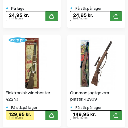
•
•
På lager
Få stk.på lager
24,95 kr.
24,95 kr.
Inkl. moms
Inkl. moms
Skarp pris
Elektronisk winchester
Gunman jagtgevær
42243
plastik 42909
•
•
Få stk.på lager
Få stk.på lager
129,95 kr.
149,95 kr.
Inkl. moms
Inkl. moms