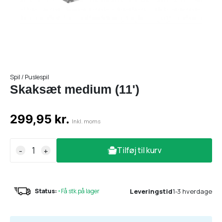
Spil / Puslespil
Skaksæt medium (11')
299,95 kr.
Inkl. moms
Tilføj til kurv
-
+
Leveringstid
1-3 hverdage
Status:
•
Få stk.på lager