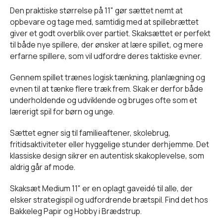
Den praktiske størrelse på 11" gør sættet nemt at
opbevare og tage med, samtidig med at spillebrættet
giver et godt overblik over partiet. Skaksættet er perfekt
til både nye spillere, der ønsker at lære spillet, og mere
erfarne spillere, som vil udfordre deres taktiske evner.
Gennem spillet trænes logisk tænkning, planlægning og
evnen til at tænke flere træk frem. Skak er derfor både
underholdende og udviklende og bruges ofte som et
lærerigt spil for børn og unge.
Sættet egner sig til familieaftener, skolebrug,
fritidsaktiviteter eller hyggelige stunder derhjemme. Det
klassiske design sikrer en autentisk skakoplevelse, som
aldrig går af mode.
Skaksæt Medium 11" er en oplagt gaveidé til alle, der
elsker strategispil og udfordrende brætspil. Find det hos
Bakkeleg Papir og Hobby i Brædstrup.