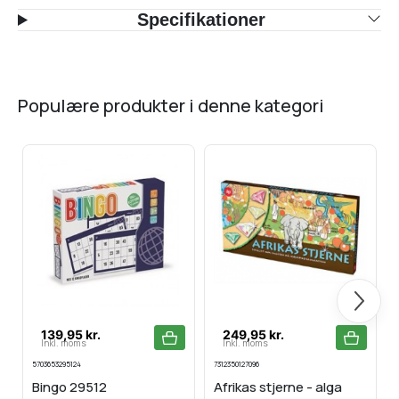
Specifikationer
populære produkter i denne kategori
Næste
139,95 kr.
249,95 kr.
Inkl. moms
Inkl. moms
5703653295124
7312350127096
8
Bingo 29512
Afrikas stjerne - alga