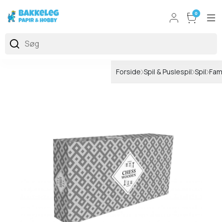
0
Forside
Spil & Puslespil
Spil
Fami