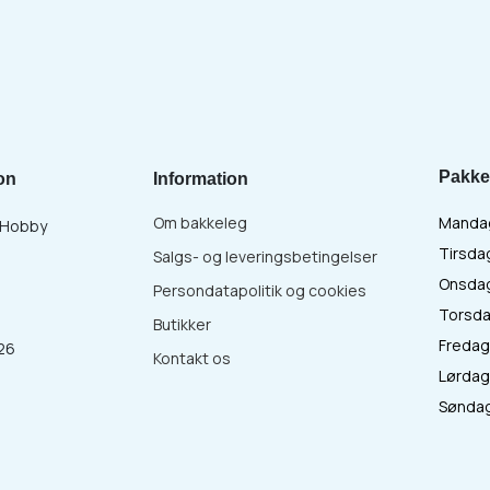
Pakke
on
Information
Om bakkeleg
Mandag 
& Hobby
Tirsdag
Salgs- og leveringsbetingelser
Onsdag 
Persondatapolitik og cookies
Torsdag
Butikker
Fredag 
26
Kontakt os
Lørdag 
:
Søndag