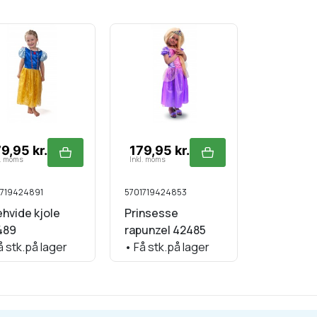
9,95 kr.
179,95 kr.
229,95 
l. moms
Inkl. moms
Inkl. moms
1719424891
5701719424853
57017194271
hvide kjole
Prinsesse
Brandman
489
rapunzel 42485
minus ha
 stk.på lager
•
Få stk.på lager
•
På lage