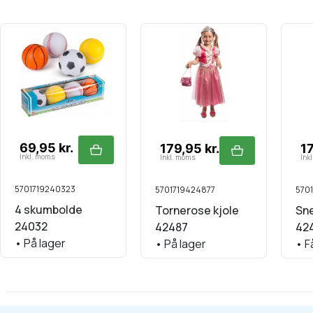
69,95 kr.
179,95 kr.
17
Inkl. moms
Inkl. moms
Ink
5701719240323
5701719424877
570
4 skumbolde
Tornerose kjole
Sne
24032
42487
42
•
På lager
•
På lager
•
Få