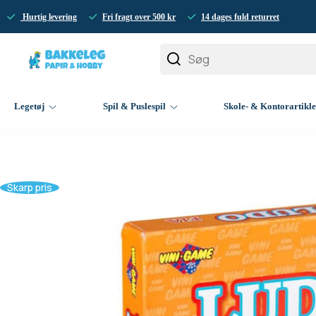
Hurtig levering
Fri fragt over 500 kr
14 dages fuld returret
Legetøj
Spil & Puslespil
Skole- & Kontorartikl
Skarp pris