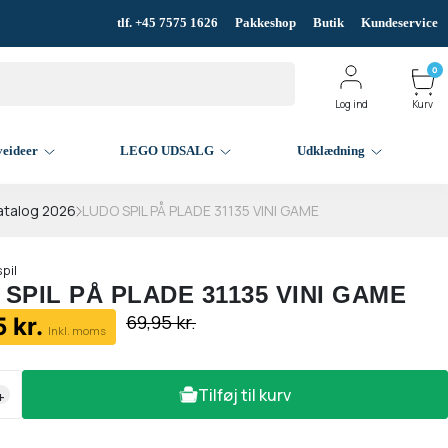
tlf. +45 7575 1626
Pakkeshop
Butik
Kundeservice
0
Log ind
Kurv
veideer
LEGO UDSALG
Udklædning
atalog 2026
LUDO SPIL PÅ PLADE 31135 VINI GAME
spil
SPIL PÅ PLADE 31135 VINI GAME
69,95 kr.
 kr.
Inkl. moms
Tilføj til kurv
+