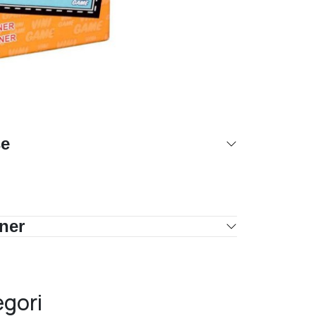
se
oner
egori