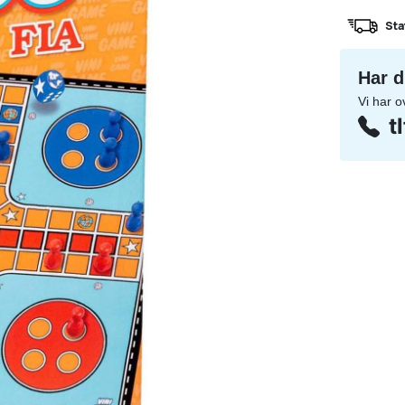
Sta
Har d
Vi har o
t