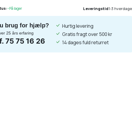
Leveringstid
1-3 hverdage
tus:
•
På lager
u brug for hjælp?
Hurtig levering
ver 25 års erfaring
Gratis fragt over 500 kr
lf. 75 75 16 26
14 dages fuld returret