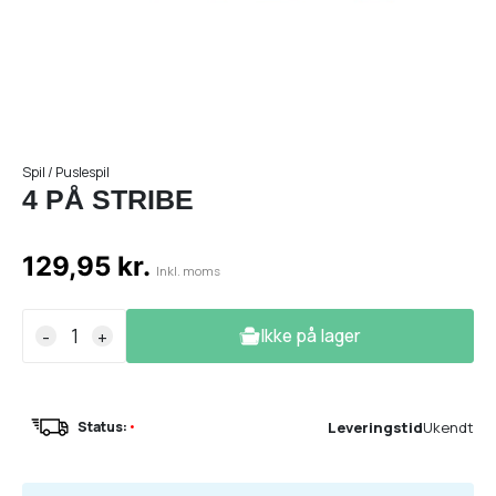
Spil / Puslespil
4 PÅ STRIBE
129,95 kr.
Inkl. moms
Ikke på lager
-
+
Leveringstid
Ukendt
Status:
•