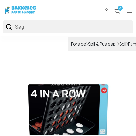
0
Forside
Spil & Puslespil
Spil
Fami