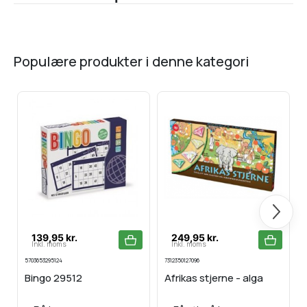
populære produkter i denne kategori
Næste
139,95 kr.
249,95 kr.
Inkl. moms
Inkl. moms
5703653295124
7312350127096
8
Bingo 29512
Afrikas stjerne - alga