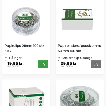
Papirclips 26mm 100 stk
Papirbindere/poseklemmer
sølv
30 mm 100 stk
•
•
På lager
Midlertidigt Udsolgt
19,95 kr.
39,95 kr.
Inkl. moms
Inkl. moms