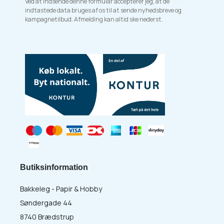
Ved at indsende denne formular accepterer jeg, at de
indtastede data bruges af os til at sende nyhedsbreve og
kampagnetilbud. Afmelding kan altid ske nederst.
Butiksinformation
Bakkeleg - Papir & Hobby
Søndergade 44
8740 Brædstrup