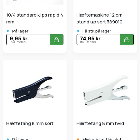
10/4 standard klips rapid 4
Hæftemaskine 12 cm
mm
stand up sort 389010
•
•
På lager
Få stk.på lager
9,95 kr.
74,95 kr.
Inkl. moms
Inkl. moms
Hæftetang 8 mm sort
Hæftetang 8 mm hvid
•
•
På lager
Midlertidigt Udsolgt