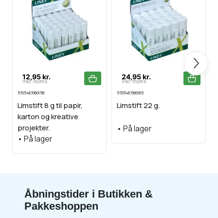
Næste
12,95 kr.
24,95 kr.
Inkl. moms
Inkl. moms
5705467060158
5705467060165
5
Limstift 8 g til papir,
Limstift 22 g.
karton og kreative
projekter.
•
På lager
•
På lager
Åbningstider i Butikken &
Pakkeshoppen