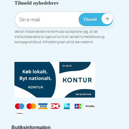
Tilmeld nyhedsbrev
Ved at indsende denne formular accepterer jeg, at de
indtastede data bruges af os til at sende nyhedsbreve og
kampagnetilbud. Afmelding kan altid ske nederst.
Butiksinformation