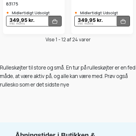
83175
•
•
Midlertidigt Udsolgt
Midlertidigt Udsolgt
349,95 kr.
349,95 kr.
Inkl. moms
Inkl. moms
Vise 1 - 12 af 24 varer
Rulleskøjter til store og små. En tur på rulleskøjter er en fed
måde, at være aktiv på, og alle kan være med. Prøv også
rullesko som er det sidste nye
Åbningstider i Butikken &