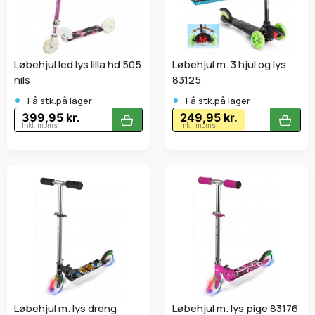
Løbehjul led lys lilla hd 505
Løbehjul m. 3 hjul og lys
nils
83125
•
•
Få stk.på lager
Få stk.på lager
399,95 kr.
249,95 kr.
Inkl. moms
Inkl. moms
Løbehjul m. lys dreng
Løbehjul m. lys pige 83176