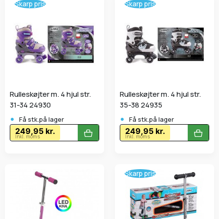
Skarp pris
Skarp pris
Rulleskøjter m. 4 hjul str.
Rulleskøjter m. 4 hjul str.
31-34 24930
35-38 24935
•
•
Få stk.på lager
Få stk.på lager
249,95 kr.
249,95 kr.
Inkl. moms
Inkl. moms
Skarp pris