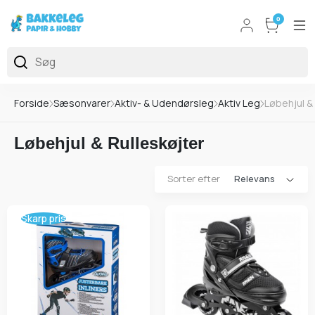
0
Forside
Sæsonvarer
Aktiv- & Udendørsleg
Aktiv Leg
Løbehjul &
Løbehjul & Rulleskøjter
Sorter efter
Skarp pris