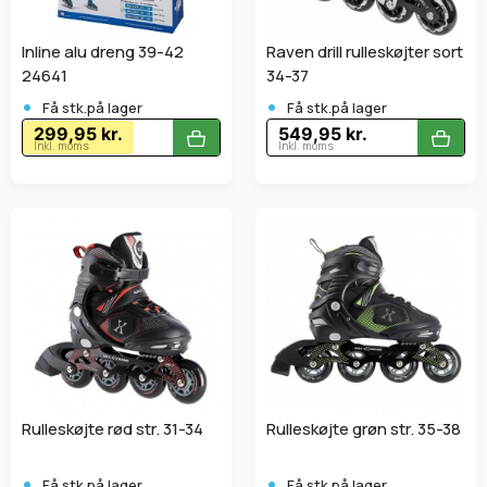
Inline alu dreng 39-42
Raven drill rulleskøjter sort
24641
34-37
•
•
Få stk.på lager
Få stk.på lager
299,95 kr.
549,95 kr.
Inkl. moms
Inkl. moms
Rulleskøjte rød str. 31-34
Rulleskøjte grøn str. 35-38
•
•
Få stk.på lager
Få stk.på lager