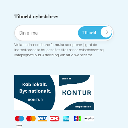
Tilmeld nyhedsbrev
Ved at indsende denne formular accepterer jeg, at de
indtastede data bruges af os til at sende nyhedsbreve og
kampagnetilbud. Afmelding kan altid ske nederst.