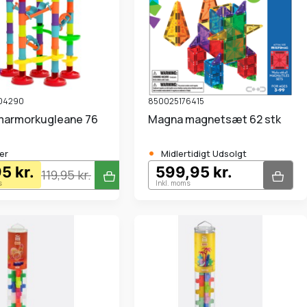
04290
850025176415
Magna magnetsæt 62 stk
•
er
Midlertidigt Udsolgt
5 kr.
599,95 kr.
119,95 kr.
s
Inkl. moms