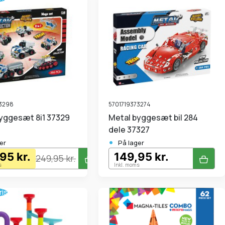
73298
5701719373274
 byggesæt 8i1 37329
Metal byggesæt bil 284
dele 37327
•
er
På lager
95 kr.
149,95 kr.
249,95 kr.
s
Inkl. moms
ris