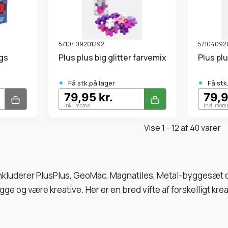
5710409201292
57104092
Plus plus big glitter farvemix
Plus p
•
•
Få stk.på lager
Få stk
79,95 kr.
79,9
Inkl. moms
Inkl. mom
Vise 1 - 12 af 40 varer
nkluderer PlusPlus, GeoMac, Magnatiles, Metal-byggesæt og
ygge og være kreative. Her er en bred vifte af forskelligt kre