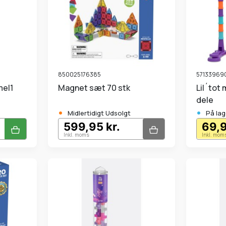
850025176385
57133969
Magnet sæt 70 stk
Lil´tot marmorkugleane 76
dele
•
•
Midlertidigt Udsolgt
På lag
599,95 kr.
69,9
Inkl. moms
Inkl. mom