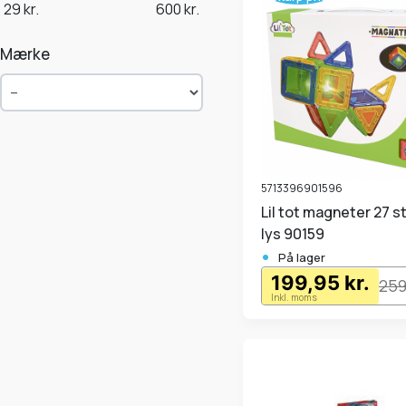
29
kr.
600
kr.
Mærke
5713396901596
Lil tot magneter 27 stk m.
lys 90159
•
På lager
199,95 kr.
259
Inkl. moms