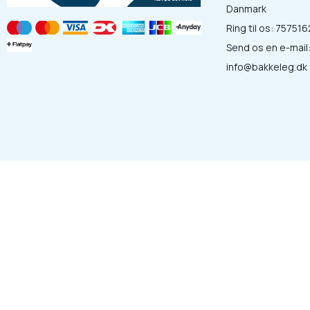
Danmark
Ring til os:
757516
Send os en e-mail
info@bakkeleg.dk