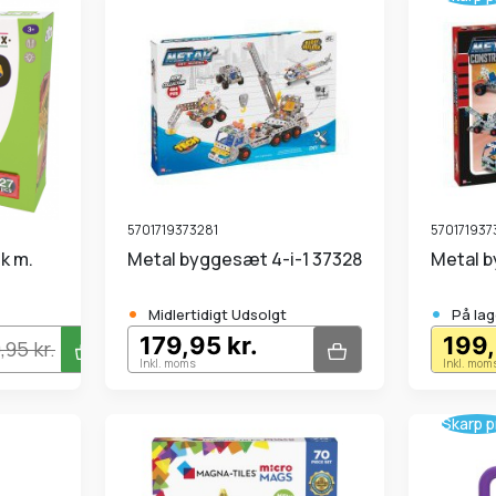
5701719373281
57017193
Metal byggesæt 4-i-1 37328
Metal
•
•
Midlertidigt Udsolgt
På lag
179,95 kr.
199,
,95 kr.
Inkl. moms
Inkl. mom
Skarp p