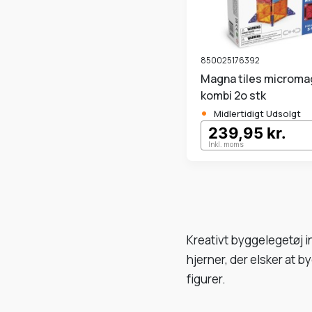
850025176392
Magna tiles micromags
kombi 2o stk
•
Midlertidigt Udsolgt
239,95 kr.
Inkl. moms
Kreativt byggelegetøj i
hjerner, der elsker at b
figurer.