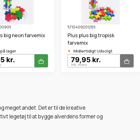
00905
5710409201285
lus big neon farvemix
Plus plus big tropisk
farvemix
•
.på lager
Midlertidigt Udsolgt
5 kr.
79,95 kr.
s
Inkl. moms
 meget andet. Det er til de kreative
ativt legetøj til at bygge alverdens former og