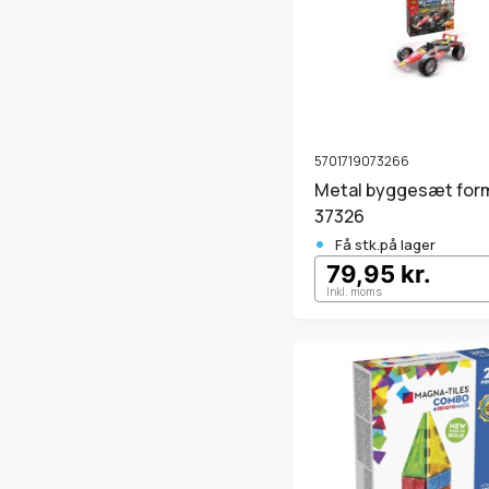
5701719073266
Metal byggesæt formel1
37326
•
Få stk.på lager
79,95 kr.
Inkl. moms