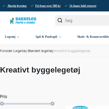
Hurtig levering
Fri fragt over 500 kr
14 dages fuld returret
Legetøj
Spil & Puslespil
Skole- & Kontorartikl
Forside
Legetøj
Blandet legetøj
Kreativt byggelegetøj
Kreativt byggelegetøj
Pris
Skarp pris