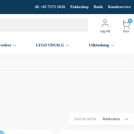
tlf. +45 7575 1626
Pakkeshop
Butik
Kundeservice
0
Log ind
Kurv
veideer
LEGO UDSALG
Udklædning
Sorter efter
ris