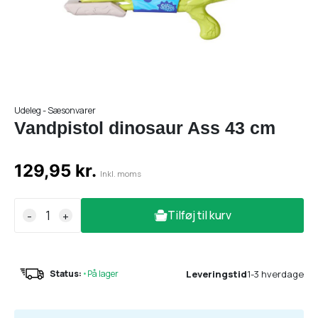
Udeleg - Sæsonvarer
Vandpistol dinosaur Ass 43 cm
129,95 kr.
Inkl. moms
Tilføj til kurv
-
+
Leveringstid
1-3 hverdage
Status:
•
På lager