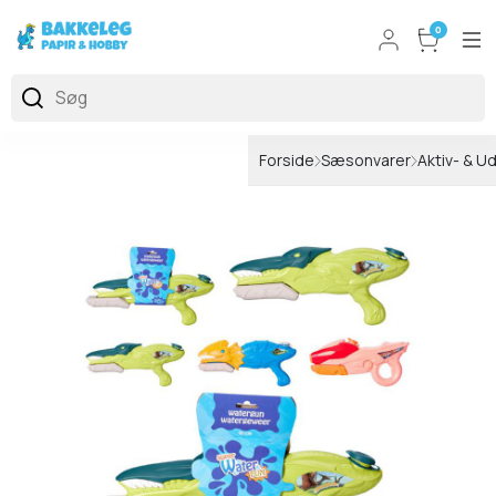
0
Forside
Sæsonvarer
Aktiv- & U