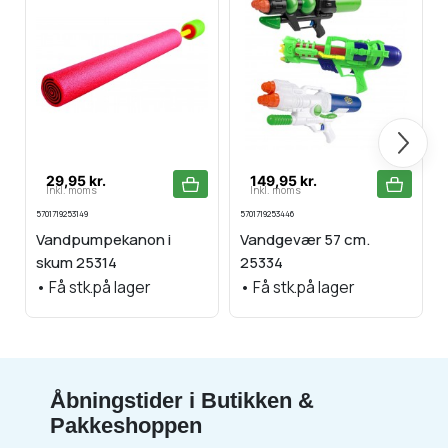
Næste
29,95 kr.
149,95 kr.
Inkl. moms
Inkl. moms
5701719253149
5701719253446
5
Vandpumpekanon i
Vandgevær 57 cm.
skum 25314
25334
•
Få stk.på lager
•
Få stk.på lager
Åbningstider i Butikken &
Pakkeshoppen