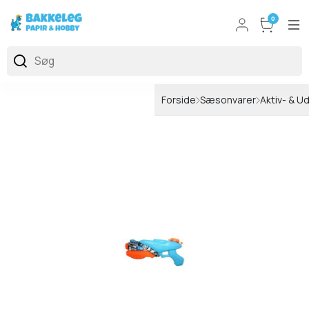
0
Forside
Sæsonvarer
Aktiv- & U