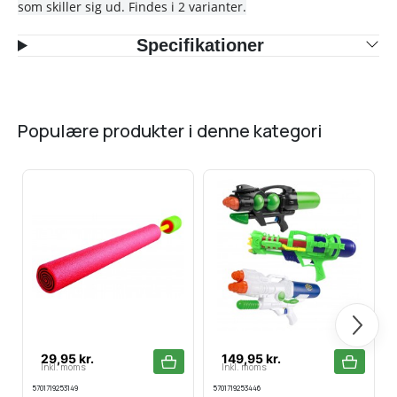
som skiller sig ud. Findes i 2 varianter.
Specifikationer
populære produkter i denne kategori
Næste
29,95 kr.
149,95 kr.
Inkl. moms
Inkl. moms
5701719253149
5701719253446
5