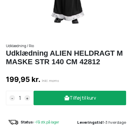
Udklædning / Rio
Udklædning ALIEN HELDRAGT M
MASKE STR 140 CM 42812
199,95 kr.
Inkl. moms
Tilføj til kurv
-
+
Leveringstid
1-3 hverdage
Status:
•
Få stk.på lager