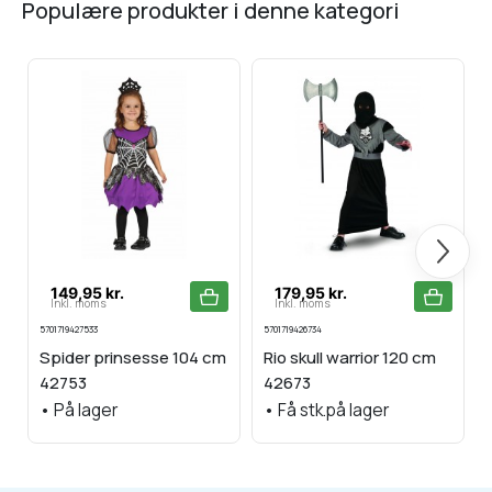
populære produkter i denne kategori
Næste
149,95 kr.
179,95 kr.
Inkl. moms
Inkl. moms
5701719427533
5701719426734
Spider prinsesse 104 cm
Rio skull warrior 120 cm
42753
42673
•
På lager
•
Få stk.på lager