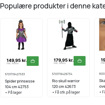
populære produkter i denne kat
19
179,95 kr.
149,95 kr.
Ink
Inkl. moms
Inkl. moms
800
5701719426734
5701719427533
Sk
Rio skull warrior
Spider prinsesse
ov
120 cm 42673
104 cm 42753
•
Få
•
Få stk.på lager
•
På lager