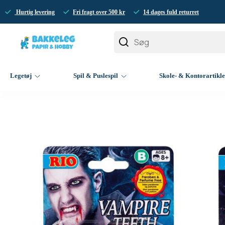
Hurtig levering
Fri fragt over 500 kr
14 dages fuld returret
Legetøj
Spil & Puslespil
Skole- & Kontorartikl