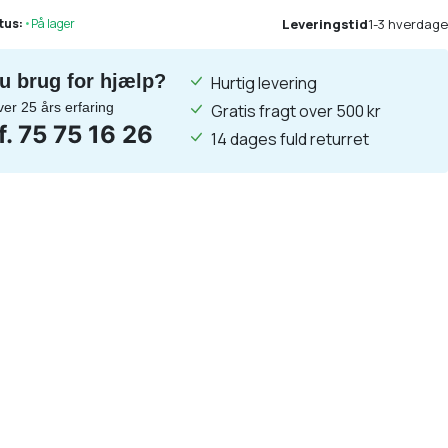
Leveringstid
1-3 hverdage
tus:
•
På lager
u brug for hjælp?
Hurtig levering
ver 25 års erfaring
Gratis fragt over 500 kr
lf. 75 75 16 26
14 dages fuld returret