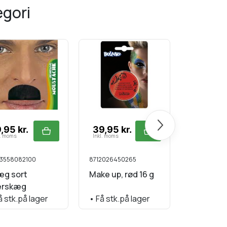
egori
Næste
,95 kr.
39,95 kr.
229,95 
l. moms
Inkl. moms
Inkl. moms
3558082100
8712026450265
57017194271
æg sort
Make up, rød 16 g
Brandman
erskæg
minus ha
 stk.på lager
•
Få stk.på lager
•
På lage