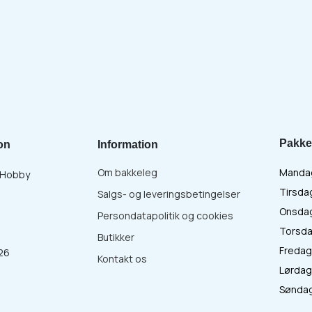
Pakke
on
Information
Om bakkeleg
Mandag 
& Hobby
Tirsdag
Salgs- og leveringsbetingelser
Onsdag 
Persondatapolitik og cookies
Torsdag
Butikker
Fredag 
26
Kontakt os
Lørdag 
:
Søndag