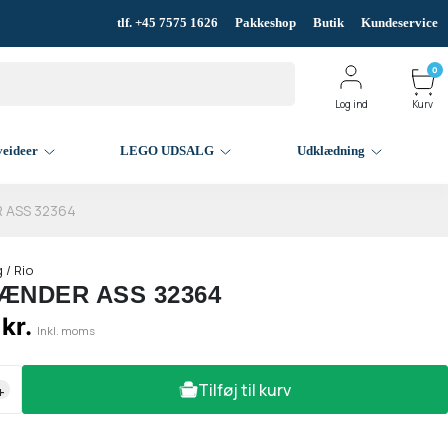
tlf. +45 7575 1626
Pakkeshop
Butik
Kundeservice
0
Log ind
Kurv
veideer
LEGO UDSALG
Udklædning
 ASS 32364
 / Rio
TÆNDER ASS 32364
 kr.
Inkl. moms
Tilføj til kurv
+