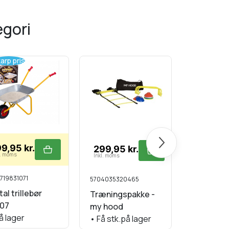
egori
arp pris
Næste
49,95 k
9,95 kr.
299,95 kr.
Inkl. moms
l. moms
Inkl. moms
570759427
719831071
5704035320465
Vindmølle
al trillebør
Træningspakke -
hvid 2724
107
my hood
•
På lage
å lager
•
Få stk.på lager