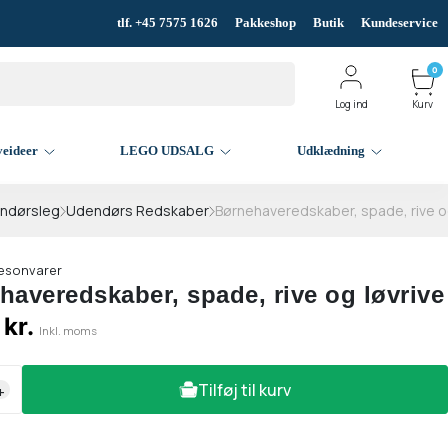
tlf. +45 7575 1626
Pakkeshop
Butik
Kundeservice
0
Log ind
Kurv
veideer
LEGO UDSALG
Udklædning
endørsleg
Udendørs Redskaber
Børnehaveredskaber, spade, rive og
æsonvarer
haveredskaber, spade, rive og løvrive
 kr.
Inkl. moms
Tilføj til kurv
+