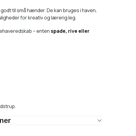
godt til små hænder. De kan bruges i haven,
igheder for kreativ og lærerig leg.
ehaveredskab – enten
spade, rive eller
dstrup.
oner