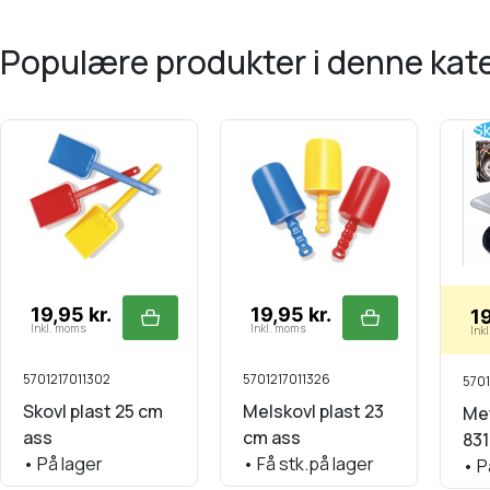
populære produkter i denne kat
Sk
19,95 kr.
19,95 kr.
19
Inkl. moms
Inkl. moms
Ink
5701217011302
5701217011326
5701
Skovl plast 25 cm
Melskovl plast 23
Met
ass
cm ass
83
•
På lager
•
Få stk.på lager
•
P