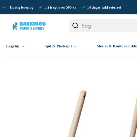
Hurtig levering
Fri fragt over 500 kr
14 dages fuld returret
Legetøj
Spil & Puslespil
Skole- & Kontorartikl