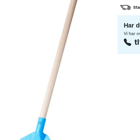
Sta
Har d
Vi har o
t