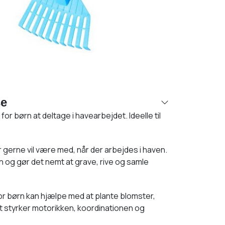
se
r børn at deltage i havearbejdet. Ideelle til
gerne vil være med, når der arbejdes i haven.
rn og gør det nemt at grave, rive og samle
or børn kan hjælpe med at plante blomster,
 styrker motorikken, koordinationen og