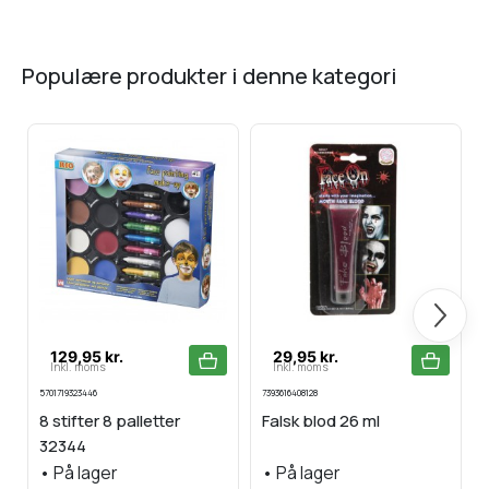
populære produkter i denne kategori
Næste
129,95 kr.
29,95 kr.
Inkl. moms
Inkl. moms
5701719323446
7393616408128
5
8 stifter 8 palletter
Falsk blod 26 ml
32344
•
På lager
•
På lager