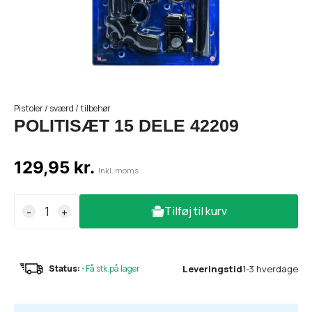
Pistoler / sværd / tilbehør
POLITISÆT 15 DELE 42209
129,95 kr.
Inkl. moms
Tilføj til kurv
-
+
Leveringstid
1-3 hverdage
Status:
•
Få stk.på lager