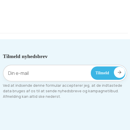
arver ass
5cm
å lager
•
Få stk.på lager
•
På lager
Tilmeld nyhedsbrev
Ved at indsende denne formular accepterer jeg, at de indtastede
data bruges af os til at sende nyhedsbreve og kampagnetilbud.
Afmelding kan altid ske nederst.