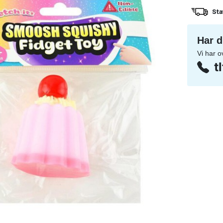
Sta
Har d
Vi har o
t