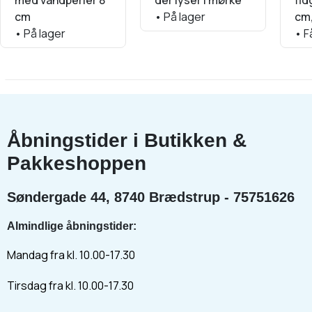
med vandperler 8
der lyser i mørke
fid
cm
•
På lager
cm
•
På lager
•
Få
Åbningstider i Butikken &
Pakkeshoppen
Søndergade 44, 8740 Brædstrup - 75751626
Almindlige åbningstider:
Mandag fra kl. 10.00-17.30
Tirsdag fra kl. 10.00-17.30