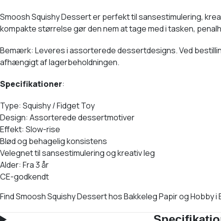
Smoosh Squishy Dessert er perfekt til sansestimulering, krea
kompakte størrelse gør den nem at tage med i tasken, penalhuset
Bemærk: Leveres i assorterede dessertdesigns. Ved bestilling 
afhængigt af lagerbeholdningen.
Specifikationer
:
Type: Squishy / Fidget Toy
Design: Assorterede dessertmotiver
Effekt: Slow-rise
Blød og behagelig konsistens
Velegnet til sansestimulering og kreativ leg
Alder: Fra 3 år
CE-godkendt
Find Smoosh Squishy Dessert hos Bakkeleg Papir og Hobby i
Specifikati