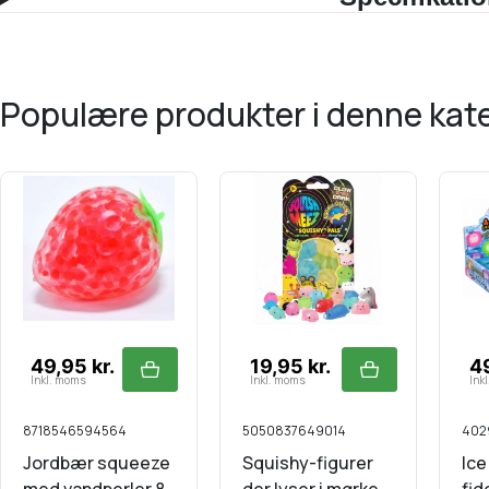
populære produkter i denne kat
49,95 kr.
19,95 kr.
49
Inkl. moms
Inkl. moms
Ink
8718546594564
5050837649014
402
Jordbær squeeze
Squishy-figurer
Ice