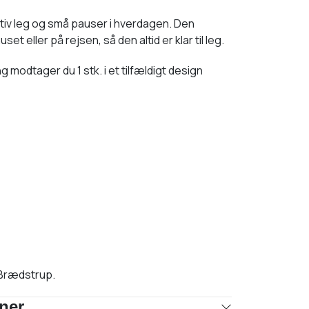
tiv leg og små pauser i hverdagen. Den
 eller på rejsen, så den altid er klar til leg.
modtager du 1 stk. i et tilfældigt design
 Brædstrup.
oner