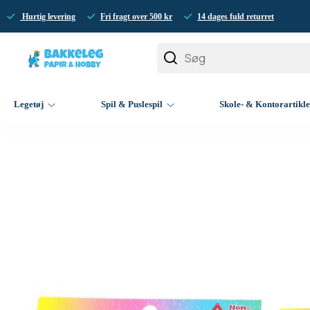
Hurtig levering
Fri fragt over 500 kr
14 dages fuld returret
Legetøj
Spil & Puslespil
Skole- & Kontorartikl