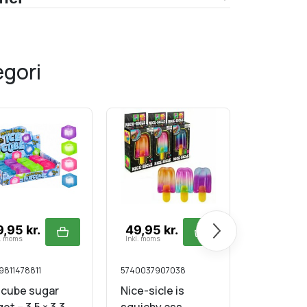
egori
Næste
,95 kr.
49,95 kr.
29,95 k
l. moms
Inkl. moms
Inkl. moms
9811478811
5740037907038
8713219596
 cube sugar
Nice-sicle is
Six seve