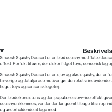
Beskrivel
Smoosh Squishy Dessert er en blød squishy med flotte dessert
effekt. Perfekt til børn, der elsker fidget toys, sensorisk leg o
Smoosh Squishy Dessert er en sjov og blød squishy, der er f
farverige og detaljerede motiver gør den ekstra indbydende og 
fidget toys og sensorisk legetøj.
Den bløde konsistens og den populære slow-rise effekt giver
squishyen klemmes, vender den langsomt tilbage til sin oprin
og underholdende at lege med.