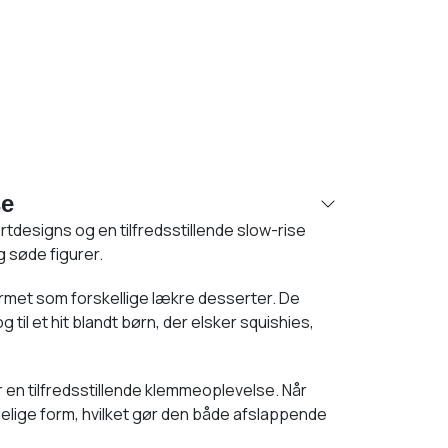
se
designs og en tilfredsstillende slow-rise
g søde figurer.
ormet som forskellige lækre desserter. De
til et hit blandt børn, der elsker squishies,
 en tilfredsstillende klemmeoplevelse. Når
delige form, hvilket gør den både afslappende