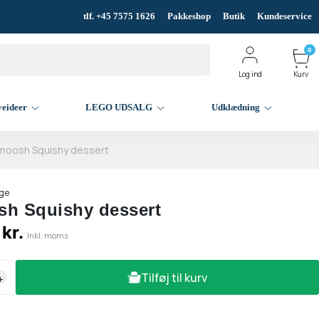
tlf. +45 7575 1626
Pakkeshop
Butik
Kundeservice
0
Log ind
Kurv
veideer
LEGO UDSALG
Udklædning
moosh Squishy dessert
ge
h Squishy dessert
 kr.
Inkl. moms
Tilføj til kurv
+