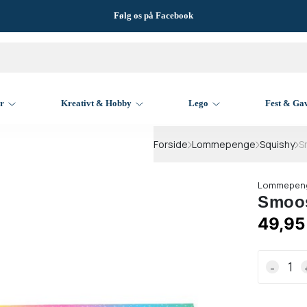
Følg os på Facebook
er
Kreativt & Hobby
Lego
Fest & Ga
Forside
Lommepenge
Squishy
S
Lommepen
Smoos
49,95
-