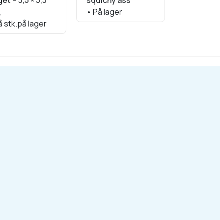
get – 3,5 × 3,3
squichy ass
klemme f
,
•
På lager
•
Få stk.p
 stk.på lager