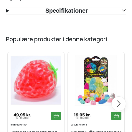
Specifikationer
populære produkter i denne kategori
Næste
49,95 kr.
19,95 kr.
Inkl. moms
Inkl. moms
8718546594564
5050837649014
4