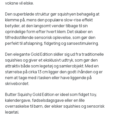
voksne vil elske.
Den superbløde struktur gør squishyen behagelig at
klemme på, mens den populære slow-rise effekt
betyder, at den langsomt vender tilbage til sin
oprindelige form efter hvert klem. Det skaber en
tilfredsstillende sensorisk oplevelse, som gør den
perfekt til afslapning, fidgeting og sansestimulering.
Den elegante Gold Edition skiller sig ud fra traditionelle
squishies og giver et eksklusivt udtryk, som gør den
attraktiv både som legetøj og samlerobjekt. Med en
størrelse på cirka 13 cm ligger den godt i hånden og er
nem at tage med i tasken eller have liggende på
skrivebordet.
Butter Squishy Gold Edition er ideel som fidget toy,
kalendergave, fødselsdagsgave eller en lille
overraskelse til børn, der elsker squishies og sensorisk
legetøj.