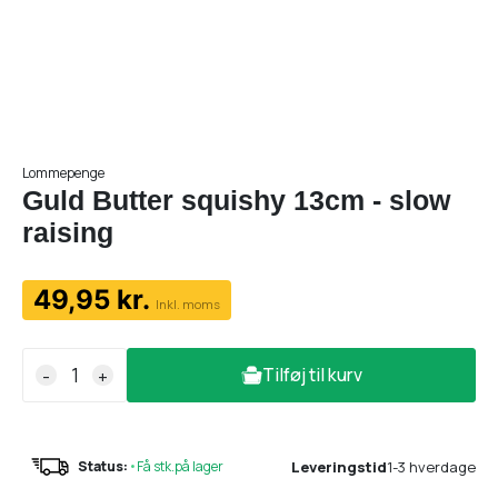
Lommepenge
Guld Butter squishy 13cm - slow
raising
49,95 kr.
Inkl. moms
Tilføj til kurv
-
+
Leveringstid
1-3 hverdage
Status:
•
Få stk.på lager