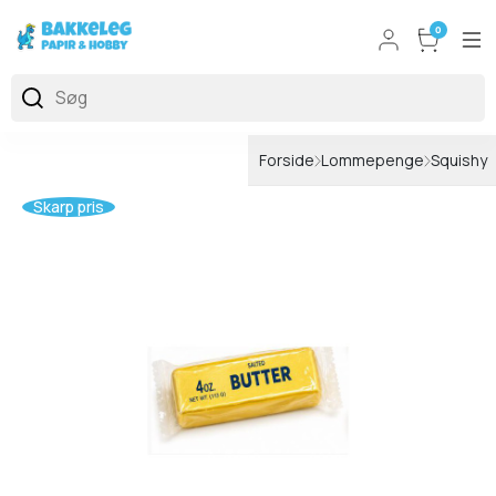
0
Forside
Lommepenge
Squishy
Skarp pris