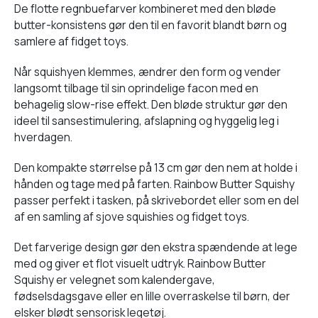
De flotte regnbuefarver kombineret med den bløde
butter-konsistens gør den til en favorit blandt børn og
samlere af fidget toys.
Når squishyen klemmes, ændrer den form og vender
langsomt tilbage til sin oprindelige facon med en
behagelig slow-rise effekt. Den bløde struktur gør den
ideel til sansestimulering, afslapning og hyggelig leg i
hverdagen.
Den kompakte størrelse på 13 cm gør den nem at holde i
hånden og tage med på farten. Rainbow Butter Squishy
passer perfekt i tasken, på skrivebordet eller som en del
af en samling af sjove squishies og fidget toys.
Det farverige design gør den ekstra spændende at lege
med og giver et flot visuelt udtryk. Rainbow Butter
Squishy er velegnet som kalendergave,
fødselsdagsgave eller en lille overraskelse til børn, der
elsker blødt sensorisk legetøj.