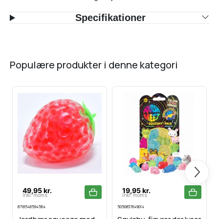
Specifikationer
populære produkter i denne kategori
Næste
49,95 kr.
19,95 kr.
Inkl. moms
Inkl. moms
8718546594564
5050837649014
4