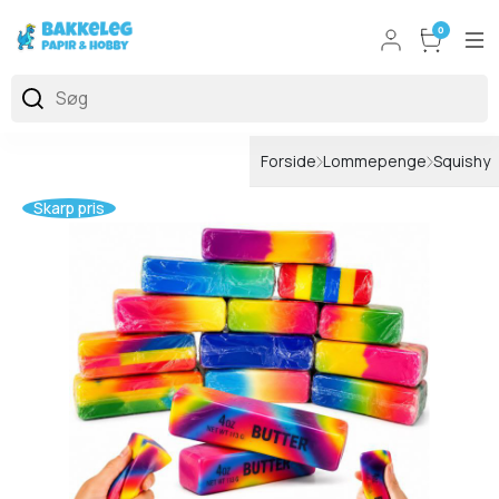
0
Forside
Lommepenge
Squishy
Skarp pris