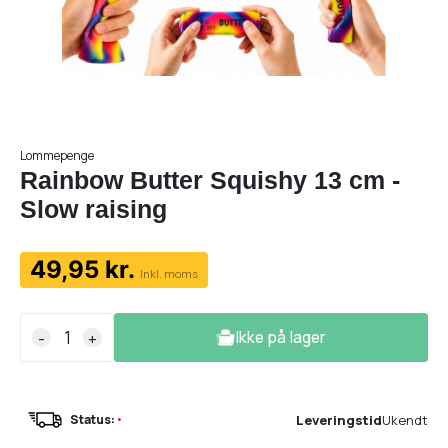
Lommepenge
Rainbow Butter Squishy 13 cm -
Slow raising
49,95 kr.
Inkl. moms
Ikke på lager
-
+
Leveringstid
Ukendt
Status:
•