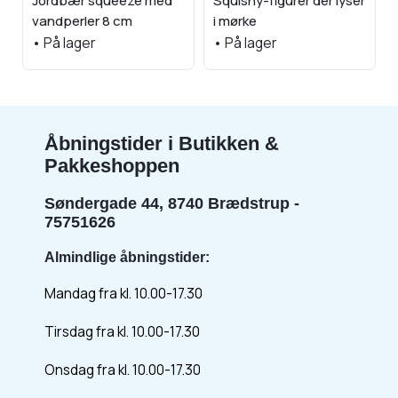
Jordbær squeeze med
Squishy-figurer der lyser
vandperler 8 cm
i mørke
•
På lager
•
På lager
Åbningstider i Butikken &
Pakkeshoppen
Søndergade 44, 8740 Brædstrup -
75751626
Almindlige åbningstider:
Mandag fra kl. 10.00-17.30
Tirsdag fra kl. 10.00-17.30
Onsdag fra kl. 10.00-17.30