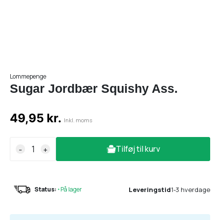
Lommepenge
Sugar Jordbær Squishy Ass.
49,95 kr.
Inkl. moms
Tilføj til kurv
-
+
Leveringstid
1-3 hverdage
Status:
•
På lager