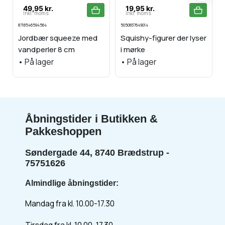
49,95 kr.
19,95 kr.
Inkl. moms
Inkl. moms
8718546594564
5050837649014
4
Jordbær squeeze med
Squishy-figurer der lyser
vandperler 8 cm
i mørke
•
På lager
•
På lager
Åbningstider i Butikken &
Pakkeshoppen
Søndergade 44, 8740 Brædstrup -
75751626
Almindlige åbningstider:
Mandag fra kl. 10.00-17.30