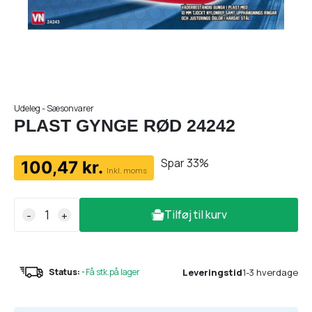
Udeleg - Sæsonvarer
PLAST GYNGE RØD 24242
Spar 33%
100,47 kr.
Inkl. moms
Tilføj til kurv
-
+
Leveringstid
1-3 hverdage
Status:
•
Få stk.på lager