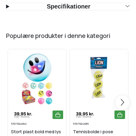
Specifikationer
populære produkter i denne kategori
Næste
39,95 kr.
39,95 kr.
Inkl. moms
Inkl. moms
5701719240941
5701719241085
Stort plast bold med lys
Tennisbolde i pose