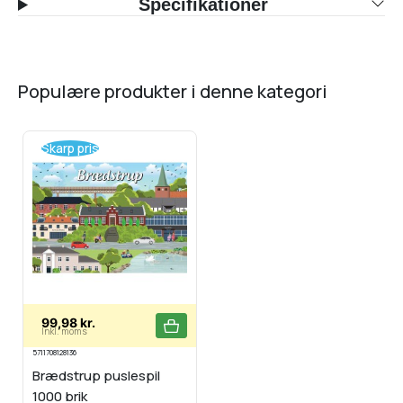
Specifikationer
populære produkter i denne kategori
Skarp pris
99,98 kr.
Inkl. moms
5711708128136
Brædstrup puslespil
1000 brik