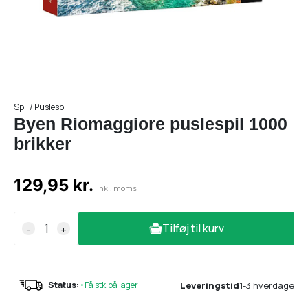
Spil / Puslespil
Byen Riomaggiore puslespil 1000
brikker
129,95 kr.
Inkl. moms
Tilføj til kurv
-
+
Leveringstid
1-3 hverdage
Status:
•
Få stk.på lager