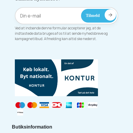
Ved at indsende denne formular accepterer jeg, at de
indtastede data bruges af os til at sende nyhedsbreve og
kampagnetilbud. Afmelding kan altid ske nederst.
Butiksinformation