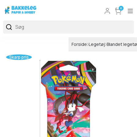
0
Forside
Legetøj
Blandet legetø
Skarp pris