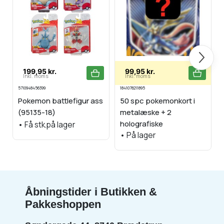
Næste
199,95 kr.
99,95 kr.
Inkl. moms
Inkl. moms
5710948456399
1841078211895
1
Pokemon battlefigur ass
50 spc pokemonkort i
(95135-18)
metalæske + 2
holografiske
•
Få stk.på lager
•
På lager
Åbningstider i Butikken &
Pakkeshoppen