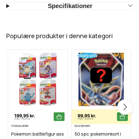
Specifikationer
populære produkter i denne kategori
Skarp pris
Næste
199,95 kr.
99,95 kr.
Inkl. moms
Inkl. moms
5710948456399
1841078211895
1
Pokemon battlefigur ass
50 spc pokemonkort i