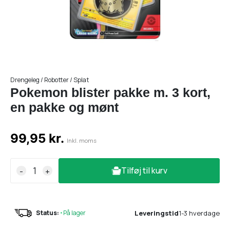
Drengeleg / Robotter / Splat
Pokemon blister pakke m. 3 kort,
en pakke og mønt
99,95 kr.
Inkl. moms
Tilføj til kurv
-
+
Leveringstid
1-3 hverdage
Status:
•
På lager