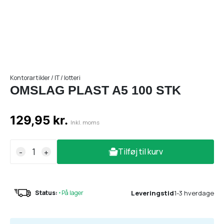
Kontorartikler / IT / lotteri
OMSLAG PLAST A5 100 STK
129,95 kr.
Inkl. moms
Tilføj til kurv
-
+
Leveringstid
1-3 hverdage
Status:
•
På lager