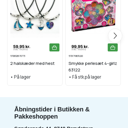
Næste
59,95 kr.
99,95 kr.
Inkl. moms
Inkl. moms
5706326170773
5701719631220
7
2 halskæder med hest
Smykke perlesæt 4-girlz
63122
•
På lager
•
Få stk.på lager
Åbningstider i Butikken &
Pakkeshoppen