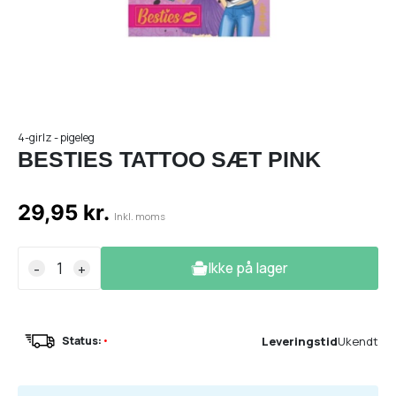
4-girlz - pigeleg
BESTIES TATTOO SÆT PINK
29,95 kr.
Inkl. moms
Ikke på lager
-
+
Leveringstid
Ukendt
Status:
•