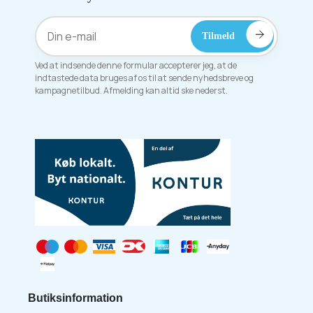
Ved at indsende denne formular accepterer jeg, at de
indtastede data bruges af os til at sende nyhedsbreve og
kampagnetilbud. Afmelding kan altid ske nederst.
Butiksinformation